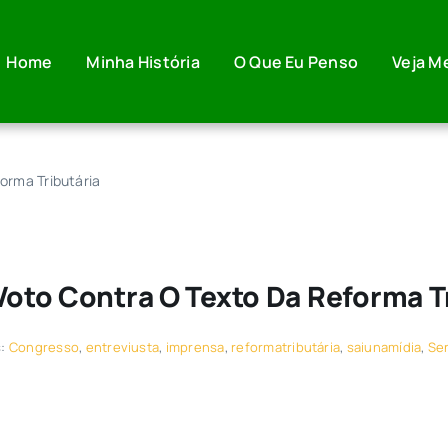
Home
Minha História
O Que Eu Penso
Veja M
forma Tributária
 Voto Contra O Texto Da Reforma T
s:
Congresso
,
entreviusta
,
imprensa
,
reformatributária
,
saiunamídia
,
Se