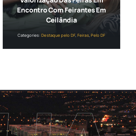
Valorização Das Feiras Em
Encontro Com Feirantes Em
Ceilândia
Categories:
Destaque pelo DF
,
Feiras
,
Pelo DF