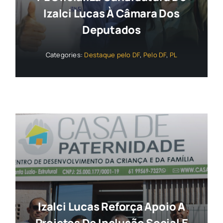
Izalci Lucas À Câmara Dos
Deputados
Categories:
Destaque pelo DF
,
Pelo DF
,
PL
Izalci Lucas Reforça Apoio A