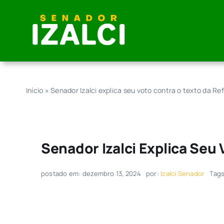
Skip
to
content
Início
»
Senador Izalci explica seu voto contra o texto da Re
Senador Izalci Explica Seu
postado em: dezembro 13, 2024
por:
Izalci Senador
Tag