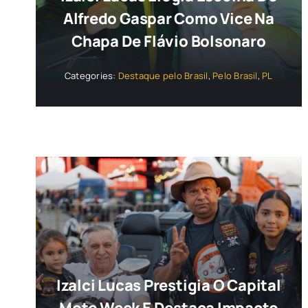
Alfredo Gaspar Como Vice Na
Chapa De Flávio Bolsonaro
Categories:
Destaque pelo Brasil
,
Pelo Brasil
,
PL
Izalci Lucas Prestigia O Capital