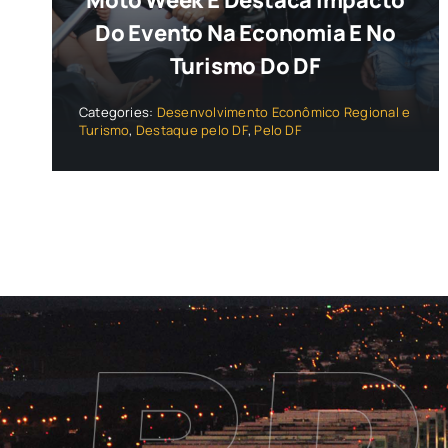
Moto Week E Destaca Impacto
Do Evento Na Economia E No
Turismo Do DF
Categories:
Desenvolvimento Econômico Regional e
Turismo
,
Destaque pelo DF
,
Pelo DF