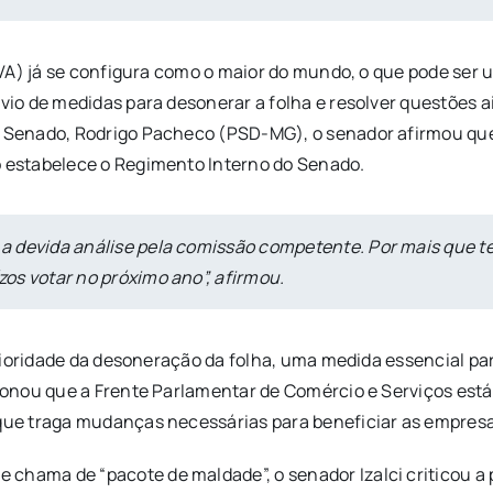
VA) já se configura como o maior do mundo, o que pode ser 
io de medidas para desonerar a folha e resolver questões 
enado, Rodrigo Pacheco (PSD-MG), o senador afirmou que o 
 estabelece o Regimento Interno do Senado.
m a devida análise pela comissão competente. Por mais que t
ízos votar no próximo ano”, afirmou.
ioridade da desoneração da folha, uma medida essencial par
onou que a Frente Parlamentar de Comércio e Serviços est
ue traga mudanças necessárias para beneficiar as empresa
 chama de “pacote de maldade”, o senador Izalci criticou a