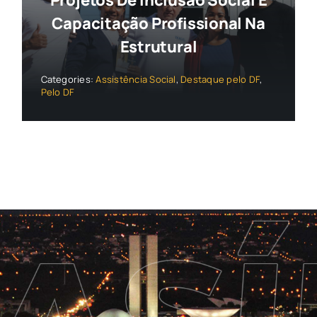
Projetos De Inclusão Social E
Capacitação Profissional Na
Estrutural
Categories:
Assistência Social
,
Destaque pelo DF
,
Pelo DF