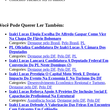
Você Pode Querer Ler Também:
Izalci Lucas Elogia Escolha De Alfredo Gaspar Como Vice
Na Chapa De Flávio Bolsonaro
Categories:
Destaque pelo Brasil
,
Pelo Brasil
,
PL
PL Oficializa Candidatura De Izalci Lucas À Câmara Dos
Deputados
Categories:
Destaque pelo DF
,
Pelo DF
,
PL
Izalci Lucas Lançará Candidatura A Deputado Federal Em
Convenção Do PL Neste Domingo (2)
Categories:
Destaque pelo DF
,
Pelo DF
,
PL
Izalci Lucas Prestigia O Capital Moto Week E Destaca
Impacto Do Evento Na Economia E No Turismo Do DF
Categories:
Desenvolvimento Econômico Regional e Turismo
,
Destaque pelo DF
,
Pelo DF
Izalci Lucas Reforça Apoio A Projetos De Inclusão Social E
Capacitação Profissional Na Estrutural
Categories:
Assistência Social
,
Destaque pelo DF
,
Pelo DF
Izalci Lucas Defende A Valorização Das Feiras Em Encontr
Com Feirantes Em Ceilândia