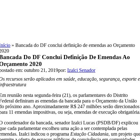
Skip
to
content
Início
»
Bancada do DF conclui definição de emendas ao Orçamento
2020
Bancada Do DF Conclui Definição De Emendas Ao
Orçamento 2020
postado em: outubro 21, 2019
por:
Izalci Senador
Os recursos serão aplicados em saúde, educação, segurança, esporte 
infraestrutura
Em reunião nesta segunda-feira (21), os parlamentares do Distrito
Federal definiram as emendas da bancada para o Orçamento da União
do próximo ano. Aproximadamente R$ 247 milhões serão direcionados
para 11 emendas impositivas, ou seja, emendas de execução obrigatória
O coordenador da bancada, senador Izalci Lucas (PSDB/DF) explicou
que cada parlamentar escolheu uma ação a ser contemplada pelas
emendas. Izalci indicou o programa
Estação Cidadania
, um projeto qu
permite a oferta de espaços públicos de convivência em comunidades