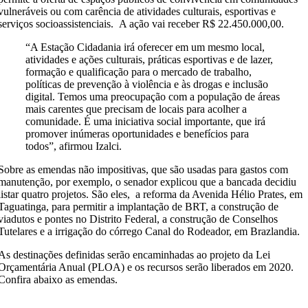
vulneráveis ou com carência de atividades culturais, esportivas e
serviços socioassistenciais. A ação vai receber R$ 22.450.000,00.
“A Estação Cidadania irá oferecer em um mesmo local,
atividades e ações culturais, práticas esportivas e de lazer,
formação e qualificação para o mercado de trabalho,
políticas de prevenção à violência e às drogas e inclusão
digital. Temos uma preocupação com a população de áreas
mais carentes que precisam de locais para acolher a
comunidade. É uma iniciativa social importante, que irá
promover inúmeras oportunidades e benefícios para
todos”, afirmou Izalci.
Sobre as emendas não impositivas, que são usadas para gastos com
manutenção, por exemplo, o senador explicou que a bancada decidiu
listar quatro projetos. São eles, a reforma da Avenida Hélio Prates, em
Taguatinga, para permitir a implantação de BRT, a construção de
viadutos e pontes no Distrito Federal, a construção de Conselhos
Tutelares e a irrigação do córrego Canal do Rodeador, em Brazlandia.
As destinações definidas serão encaminhadas ao projeto da Lei
Orçamentária Anual (PLOA) e os recursos serão liberados em 2020.
Confira abaixo as emendas.