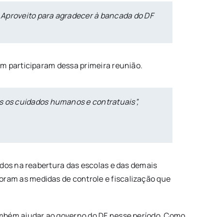
 Aproveito para agradecer à bancada do DF
m participaram dessa primeira reunião.
s os cuidados humanos e contratuais”,
idos na reabertura das escolas e das demais
ram as medidas de controle e fiscalização que
ambém ajudar ao governo do DF nesse período. Como