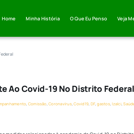
Home
Minha História
O Que Eu Penso
Veja M
Federal
 Ao Covid-19 No Distrito Federa
mpanhamento
,
Comissão
,
Coronavírus
,
Covid19
,
DF
,
gastos
,
Izalci
,
Saúd