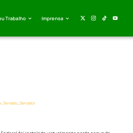
eu Trabalho
Imprensa
l
e
,
Senado
,
Senador