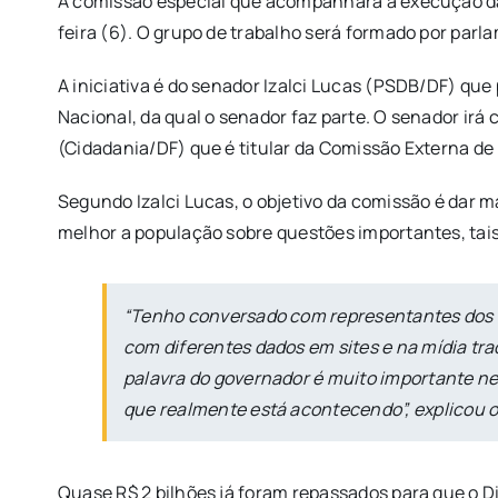
A comissão especial que acompanhará a execução das
feira (6). O grupo de trabalho será formado por parla
A iniciativa é do senador Izalci Lucas (PSDB/DF) que
Nacional, da qual o senador faz parte. O senador irá
(Cidadania/DF) que é titular da Comissão Externa d
Segundo Izalci Lucas, o objetivo da comissão é dar 
melhor a população sobre questões importantes, tais
“Tenho conversado com representantes dos s
com diferentes dados em sites e na mídia tra
palavra do governador é muito importante ne
que realmente está acontecendo”, explicou o
Quase R$ 2 bilhões já foram repassados para que o Di