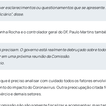
quer esclarecimentos ou questionamentos que se apresente.
iário”, disse.
nha Rocha e o controlador geral do DF, Paulo Martins també
is precisam. O governo está realmente debruçado sobre todo
lar em uma próxima reunião da Comissão.
io.
que é preciso analisar com cuidado todos os fatores envolv
to do impacto do Coronavirus. Outra preocupação citada fo
ércio e demais setores.
a comissão não são somente fiscalizar e acompanhar, mas t