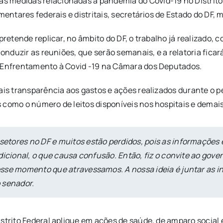
 medidas relacionadas à pandemia do Covid-19 no Distrito 
mentares federais e distritais, secretários de Estado do DF, 
 pretende replicar, no âmbito do DF, o trabalho já realizado
 conduzir as reuniões, que serão semanais, e a relatoria fic
e Enfrentamento à Covid -19 na Câmara dos Deputados.
mais transparência aos gastos e ações realizados durante o 
 como o número de leitos disponíveis nos hospitais e demais
etores no DF e muitos estão perdidos, pois as informações 
dicional, o que causa confusão. Então, fiz o convite ao gove
sse momento que atravessamos. A nossa ideia é juntar as in
 senador.
strito Federal aplique em ações de saúde, de amparo social 