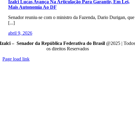
Izalci Lucas Avança Na Articulação Para Garantir, Em Lei,
Mais Autonomia Ao DF
Senador reuniu-se com o ministro da Fazenda, Dario Durigan, que
[...]
abril 9, 2026
Izalci – Senador da República Federativa do Brasil
@2025 | Todo
os direitos Reservados
Page load link
Go
to
Top