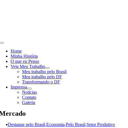
Skip
to
content
Toggle
Navigation
Home
Minha História
O que eu Penso
Veja Meu Trabalho
Meu trabalho pelo Brasil
Meu trabalho pelo DF
Transformando o DF
Imprensa
Notícias
Contato
Galeria
Mercado
Destaque pelo Brasil,Economia,Pelo Brasil,Setor Produtivo