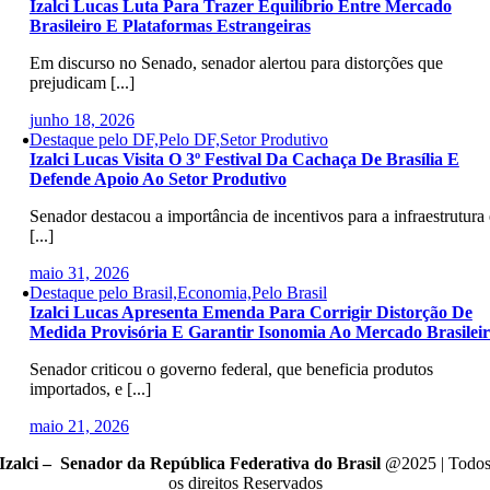
Izalci Lucas Luta Para Trazer Equilíbrio Entre Mercado
Brasileiro E Plataformas Estrangeiras
Em discurso no Senado, senador alertou para distorções que
prejudicam [...]
junho 18, 2026
Destaque pelo DF,Pelo DF,Setor Produtivo
Izalci Lucas Visita O 3º Festival Da Cachaça De Brasília E
Defende Apoio Ao Setor Produtivo
Senador destacou a importância de incentivos para a infraestrutura 
[...]
maio 31, 2026
Destaque pelo Brasil,Economia,Pelo Brasil
Izalci Lucas Apresenta Emenda Para Corrigir Distorção De
Medida Provisória E Garantir Isonomia Ao Mercado Brasilei
Senador criticou o governo federal, que beneficia produtos
importados, e [...]
maio 21, 2026
Izalci – Senador da República Federativa do Brasil
@2025 | Todo
os direitos Reservados