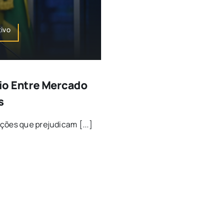
tivo
rio Entre Mercado
s
ções que prejudicam [...]