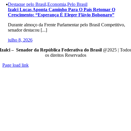
Destaque pelo Brasil,Economia,Pelo Brasil
Izalci Lucas Aponta Caminho Para O País Retomar O
Crescimento: “Esperança É Eleger Flávio Bolsonaro”
Durante almoço da Frente Parlamentar pelo Brasil Competitivo,
senador destacou [...]
julho 8, 2026
Izalci – Senador da República Federativa do Brasil
@2025 | Todo
os direitos Reservados
Page load link
Go
to
Top