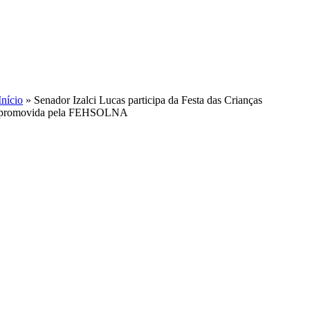
Skip
to
content
Início
»
Senador Izalci Lucas participa da Festa das Crianças
promovida pela FEHSOLNA