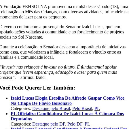
A Fundação FEHSOLNA promoveu na manhã deste sábado (18), uma
celebração ao Mês das Crianças, com diversas atividades, brincadeiras 
momentos de lazer para os pequenos.
O evento contou com a presença do Senador Izalci Lucas, que tem
apoiado ações voltadas à comunidade e ao fortalecimento de projetos
sociais no Sol Nascente.
Durante a celebração, o Senador destacou a importância de iniciativas
como essa, que valorizam a infância e fortalecem o vínculo entre as
famílias e a comunidade local.
“Investir nas crianças é investir no futuro. É fundamental apoiar
projetos que levem esperança, educação e lazer para quem mais
precisa”. –
afirmou Izalci.
Você Pode Querer Ler Também:
Izalci Lucas Elogia Escolha De Alfredo Gaspar Como Vice
Na Chapa De Flávio Bolsonaro
Categories:
Destaque pelo Brasil
,
Pelo Brasil
,
PL
PL Oficializa Candidatura De Izalci Lucas À Câmara Dos
Deputados
Categories:
Destaque pelo DF
,
Pelo DF
,
PL