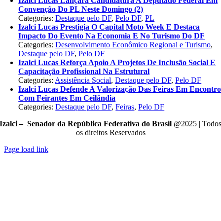
Izalci Lucas Lançará Candidatura A Deputado Federal Em
Convenção Do PL Neste Domingo (2)
Categories:
Destaque pelo DF
,
Pelo DF
,
PL
Izalci Lucas Prestigia O Capital Moto Week E Destaca
Impacto Do Evento Na Economia E No Turismo Do DF
Categories:
Desenvolvimento Econômico Regional e Turismo
,
Destaque pelo DF
,
Pelo DF
Izalci Lucas Reforça Apoio A Projetos De Inclusão Social E
Capacitação Profissional Na Estrutural
Categories:
Assistência Social
,
Destaque pelo DF
,
Pelo DF
Izalci Lucas Defende A Valorização Das Feiras Em Encontr
Com Feirantes Em Ceilândia
Categories:
Destaque pelo DF
,
Feiras
,
Pelo DF
Izalci – Senador da República Federativa do Brasil
@2025 | Todo
os direitos Reservados
Page load link
Go
to
Top