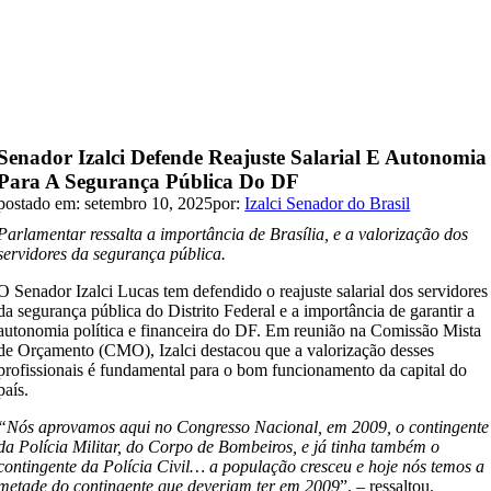
Senador Izalci Defende Reajuste Salarial E Autonomia
Para A Segurança Pública Do DF
postado em: setembro 10, 2025
por:
Izalci Senador do Brasil
Parlamentar ressalta a importância de Brasília, e a valorização dos
servidores da segurança pública.
O Senador Izalci Lucas tem defendido o reajuste salarial dos servidores
da segurança pública do Distrito Federal e a importância de garantir a
autonomia política e financeira do DF. Em reunião na Comissão Mista
de Orçamento (CMO), Izalci destacou que a valorização desses
profissionais é fundamental para o bom funcionamento da capital do
país.
“Nós aprovamos aqui no Congresso Nacional, em 2009, o contingente
da Polícia Militar, do Corpo de Bombeiros, e já tinha também o
contingente da Polícia Civil… a população cresceu e hoje nós temos a
metade do contingente que deveriam ter em 2009
”. – ressaltou.