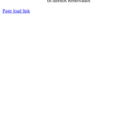
os direitos Reservados
Page load link
Go
to
Top