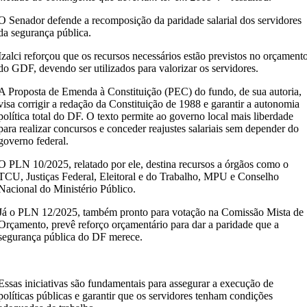
O Senador defende a recomposição da paridade salarial dos servidores
da segurança pública.
Izalci reforçou que os recursos necessários estão previstos no orçament
do GDF, devendo ser utilizados para valorizar os servidores.
A Proposta de Emenda à Constituição (PEC) do fundo, de sua autoria,
visa corrigir a redação da Constituição de 1988 e garantir a autonomia
política total do DF. O texto permite ao governo local mais liberdade
para realizar concursos e conceder reajustes salariais sem depender do
governo federal.
O PLN 10/2025, relatado por ele, destina recursos a órgãos como o
TCU, Justiças Federal, Eleitoral e do Trabalho, MPU e Conselho
Nacional do Ministério Público.
Já o PLN 12/2025, também pronto para votação na Comissão Mista de
Orçamento, prevê reforço orçamentário para dar a paridade que a
segurança pública do DF merece.
Essas iniciativas são fundamentais para assegurar a execução de
políticas públicas e garantir que os servidores tenham condições