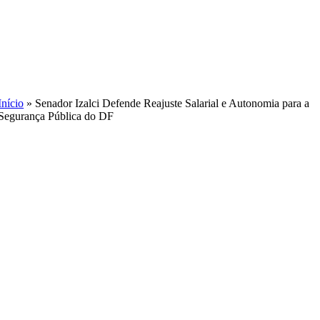
Skip
to
content
Início
»
Senador Izalci Defende Reajuste Salarial e Autonomia para a
Segurança Pública do DF