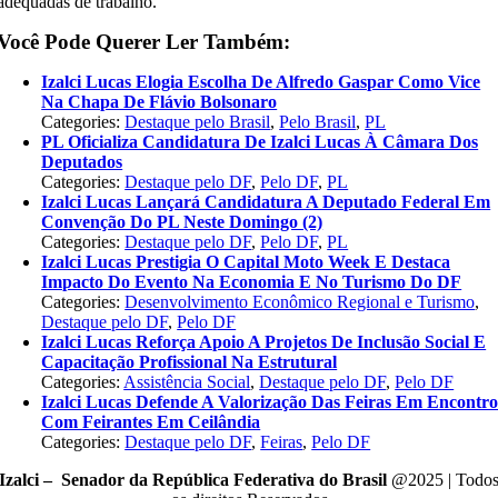
adequadas de trabalho.
Você Pode Querer Ler Também:
Izalci Lucas Elogia Escolha De Alfredo Gaspar Como Vice
Na Chapa De Flávio Bolsonaro
Categories:
Destaque pelo Brasil
,
Pelo Brasil
,
PL
PL Oficializa Candidatura De Izalci Lucas À Câmara Dos
Deputados
Categories:
Destaque pelo DF
,
Pelo DF
,
PL
Izalci Lucas Lançará Candidatura A Deputado Federal Em
Convenção Do PL Neste Domingo (2)
Categories:
Destaque pelo DF
,
Pelo DF
,
PL
Izalci Lucas Prestigia O Capital Moto Week E Destaca
Impacto Do Evento Na Economia E No Turismo Do DF
Categories:
Desenvolvimento Econômico Regional e Turismo
,
Destaque pelo DF
,
Pelo DF
Izalci Lucas Reforça Apoio A Projetos De Inclusão Social E
Capacitação Profissional Na Estrutural
Categories:
Assistência Social
,
Destaque pelo DF
,
Pelo DF
Izalci Lucas Defende A Valorização Das Feiras Em Encontr
Com Feirantes Em Ceilândia
Categories:
Destaque pelo DF
,
Feiras
,
Pelo DF
Izalci – Senador da República Federativa do Brasil
@2025 | Todo