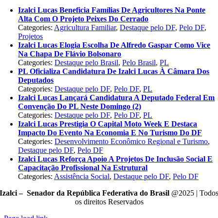
Izalci Lucas Beneficia Famílias De Agricultores Na Ponte
Alta Com O Projeto Peixes Do Cerrado
Categories:
Agricultura Familiar
,
Destaque pelo DF
,
Pelo DF
,
Projetos
Izalci Lucas Elogia Escolha De Alfredo Gaspar Como Vice
Na Chapa De Flávio Bolsonaro
Categories:
Destaque pelo Brasil
,
Pelo Brasil
,
PL
PL Oficializa Candidatura De Izalci Lucas À Câmara Dos
Deputados
Categories:
Destaque pelo DF
,
Pelo DF
,
PL
Izalci Lucas Lançará Candidatura A Deputado Federal Em
Convenção Do PL Neste Domingo (2)
Categories:
Destaque pelo DF
,
Pelo DF
,
PL
Izalci Lucas Prestigia O Capital Moto Week E Destaca
Impacto Do Evento Na Economia E No Turismo Do DF
Categories:
Desenvolvimento Econômico Regional e Turismo
,
Destaque pelo DF
,
Pelo DF
Izalci Lucas Reforça Apoio A Projetos De Inclusão Social E
Capacitação Profissional Na Estrutural
Categories:
Assistência Social
,
Destaque pelo DF
,
Pelo DF
Izalci – Senador da República Federativa do Brasil
@2025 | Todo
os direitos Reservados