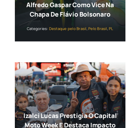
Alfredo Gaspar Como Vice Na
Chapa De Flávio Bolsonaro
Categories:
Destaque pelo Brasil
,
Pelo Brasil
,
PL
Izalci Lucas Prestigia O Capital
Moto Week E Destaca Impacto