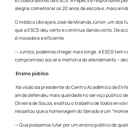
e colaboradores da ESCS. A Fepecs é responsável p
alegria comemorar os 20 anos da escola e, mais ainda
O médico Ubirajara José de Miranda Júnior, um dos f
que a ESCS deu certo e continua dando certo. De ac
é inovadora e eficiente.
— Juntos, podemos chegar mais longe. A ESCS tem co
compromisso social e melhoria do atendimento – dec
Ensino público
Na visão da presidente do Centro Acadêmico de Enfe
ainda defendeu mais qualidade no serviço público d
Oliveira de Souza, exaltou o trabalho de todos envo
ressaltou que a homenagem do Senado é um “momento
— Que possamos lutar por um ensino público de qualid