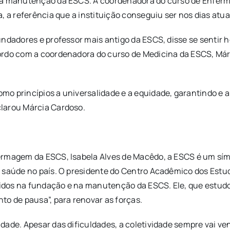
ela manutenção da ESCS. A coordenadora do curso de Enfer
, a referência que a instituição conseguiu ser nos dias atua
undadores e professor mais antigo da ESCS, disse se sentir
ordo com a coordenadora do curso de Medicina da ESCS, Márc
mo princípios a universalidade e a equidade, garantindo e
larou Márcia Cardoso.
rmagem da ESCS, Isabela Alves de Macêdo, a ESCS é um símbo
e saúde no país. O presidente do Centro Acadêmico dos Est
lvidos na fundação e na manutenção da ESCS. Ele, que estudo
 de pausa”, para renovar as forças.
ade. Apesar das dificuldades, a coletividade sempre vai ve