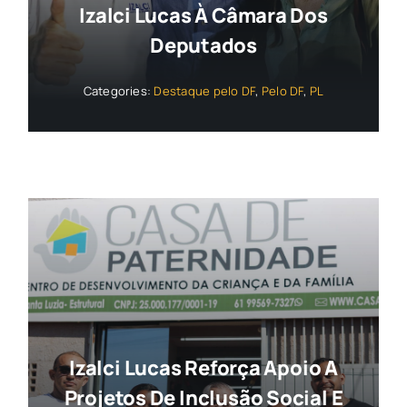
Izalci Lucas À Câmara Dos
Deputados
Categories:
Destaque pelo DF
,
Pelo DF
,
PL
Izalci Lucas Reforça Apoio A
Projetos De Inclusão Social E