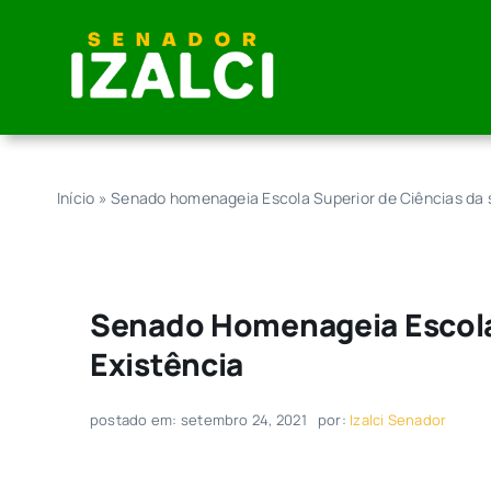
Skip
to
content
Início
»
Senado homenageia Escola Superior de Ciências da 
Senado Homenageia Escola 
Existência
postado em: setembro 24, 2021
por:
Izalci Senador