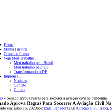
Skip
to
content
ggle
vigation
Home
Minha História
O que eu Penso
Veja Meu Trabalho
Meu trabalho pelo Brasil
Meu trabalho pelo DF
Transformando o DF
Imprensa
Notícias
Contato
Galeria
io
»
Senado aprova regras para socorrer a aviação civil na pandemia
nado Aprova Regras Para Socorrer A Aviação Civil N
tado em: julho 16, 2020
por:
Izalci Senador
Tags:
Aviação Civil
,
Izalci
,
S