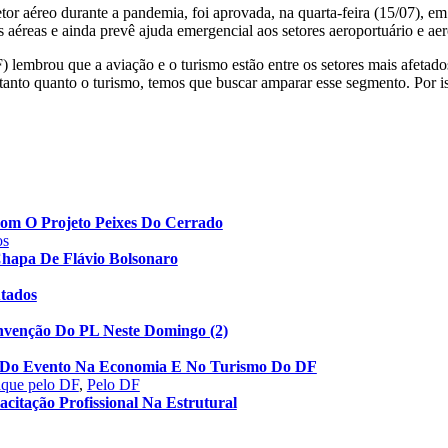
or aéreo durante a pandemia, foi aprovada, na quarta-feira (15/07), em s
éreas e ainda prevê ajuda emergencial aos setores aeroportuário e ae
lembrou que a aviação e o turismo estão entre os setores mais afetado
, tanto quanto o turismo, temos que buscar amparar esse segmento. Por 
 Com O Projeto Peixes Do Cerrado
os
Chapa De Flávio Bolsonaro
utados
nvenção Do PL Neste Domingo (2)
to Do Evento Na Economia E No Turismo Do DF
aque pelo DF
,
Pelo DF
acitação Profissional Na Estrutural