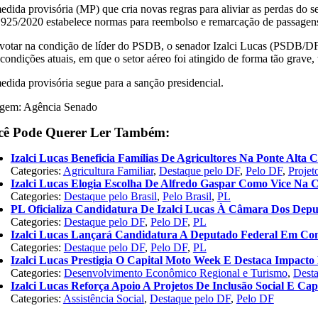
dida provisória (MP) que cria novas regras para aliviar as perdas do set
925/2020 estabelece normas para reembolso e remarcação de passagens a
votar na condição de líder do PSDB, o senador Izalci Lucas (PSDB/DF) 
 condições atuais, em que o setor aéreo foi atingido de forma tão grave
edida provisória segue para a sanção presidencial.
gem: Agência Senado
cê Pode Querer Ler Também:
Izalci Lucas Beneficia Famílias De Agricultores Na Ponte Alta
Categories:
Agricultura Familiar
,
Destaque pelo DF
,
Pelo DF
,
Projet
Izalci Lucas Elogia Escolha De Alfredo Gaspar Como Vice Na 
Categories:
Destaque pelo Brasil
,
Pelo Brasil
,
PL
PL Oficializa Candidatura De Izalci Lucas À Câmara Dos Dep
Categories:
Destaque pelo DF
,
Pelo DF
,
PL
Izalci Lucas Lançará Candidatura A Deputado Federal Em Co
Categories:
Destaque pelo DF
,
Pelo DF
,
PL
Izalci Lucas Prestigia O Capital Moto Week E Destaca Impac
Categories:
Desenvolvimento Econômico Regional e Turismo
,
Dest
Izalci Lucas Reforça Apoio A Projetos De Inclusão Social E Cap
Categories:
Assistência Social
,
Destaque pelo DF
,
Pelo DF