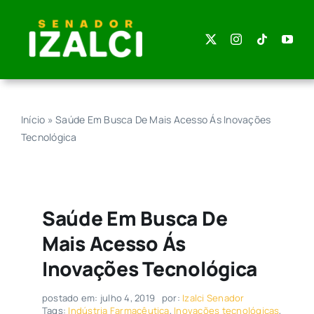
Skip
to
content
Início
»
Saúde Em Busca De Mais Acesso Ás Inovações
Tecnológica
Saúde Em Busca De
Mais Acesso Ás
Inovações Tecnológica
postado em: julho 4, 2019
por:
Izalci Senador
Tags:
Indústria Farmacêutica
,
Inovações tecnológicas
,