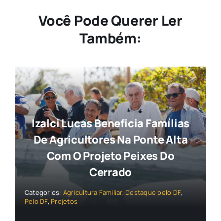
Você Pode Querer Ler
Também:
Izalci Lucas Beneficia Famílias
De Agricultores Na Ponte Alta
Com O Projeto Peixes Do
Cerrado
Categories:
Agricultura Familiar
,
Destaque pelo DF
,
Pelo DF
,
Projetos