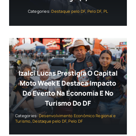
Categories:
Destaque pelo DF
,
Pelo DF
,
PL
Izalci Lucas Prestigia O Capital
Moto Week E Destaca Impacto
Do Evento Na Economia E No
Turismo Do DF
Categories:
Desenvolvimento Econômico Regional e
Turismo
,
Destaque pelo DF
,
Pelo DF