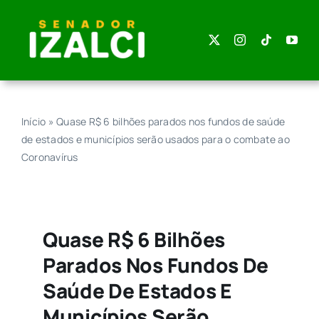
Skip
to
content
Início
»
Quase R$ 6 bilhões parados nos fundos de saúde
de estados e municípios serão usados para o combate ao
Coronavírus
Quase R$ 6 Bilhões
Parados Nos Fundos De
Saúde De Estados E
Municípios Serão