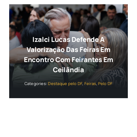
Izalci Lucas Defende A
Valorização Das Feiras Em
Encontro Com Feirantes Em
Ceilândia
Categories:
Destaque pelo DF
,
Feiras
,
Pelo DF