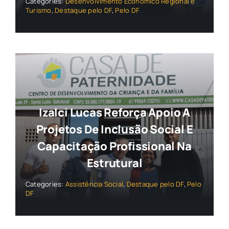
Categories:
Desenvolvimento Econômico Regional e
Turismo
,
Destaque pelo DF
,
Pelo DF
Izalci Lucas Reforça Apoio A
Projetos De Inclusão Social E
Capacitação Profissional Na
Estrutural
Categories:
Assistência Social
,
Destaque pelo DF
,
Pelo
DF