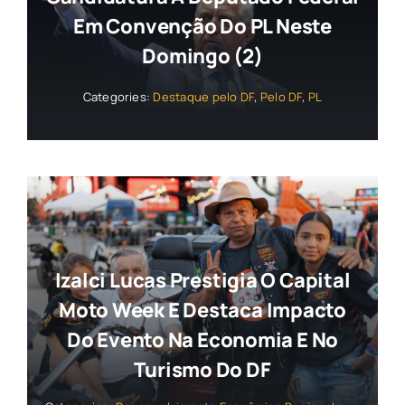
Em Convenção Do PL Neste
Domingo (2)
Categories:
Destaque pelo DF
,
Pelo DF
,
PL
Izalci Lucas Prestigia O Capital
Moto Week E Destaca Impacto
Do Evento Na Economia E No
Turismo Do DF