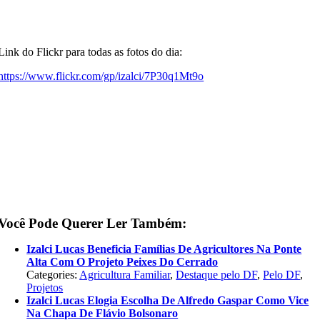
Link do Flickr para todas as fotos do dia:
https://www.flickr.com/gp/izalci/7P30q1Mt9o
Você Pode Querer Ler Também:
Izalci Lucas Beneficia Famílias De Agricultores Na Ponte
Alta Com O Projeto Peixes Do Cerrado
Categories:
Agricultura Familiar
,
Destaque pelo DF
,
Pelo DF
,
Projetos
Izalci Lucas Elogia Escolha De Alfredo Gaspar Como Vice
Na Chapa De Flávio Bolsonaro