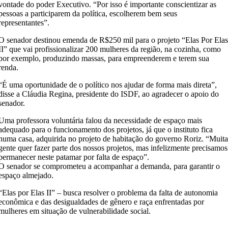
vontade do poder Executivo. “Por isso é importante conscientizar as
pessoas a participarem da política, escolherem bem seus
representantes”.
O senador destinou emenda de R$250 mil para o projeto “Elas Por Ela
II” que vai profissionalizar 200 mulheres da região, na cozinha, como
por exemplo, produzindo massas, para empreenderem e terem sua
renda.
“É uma oportunidade de o político nos ajudar de forma mais direta”,
disse a Cláudia Regina, presidente do ISDF, ao agradecer o apoio do
senador.
Uma professora voluntária falou da necessidade de espaço mais
adequado para o funcionamento dos projetos, já que o instituto fica
numa casa, adquirida no projeto de habitação do governo Roriz. “Muit
gente quer fazer parte dos nossos projetos, mas infelizmente precisamos
permanecer neste patamar por falta de espaço”.
O senador se comprometeu a acompanhar a demanda, para garantir o
espaço almejado.
“Elas por Elas II” – busca resolver o problema da falta de autonomia
econômica e das desigualdades de gênero e raça enfrentadas por
mulheres em situação de vulnerabilidade social.