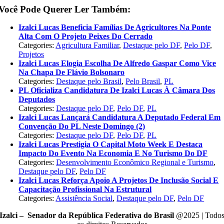
Você Pode Querer Ler Também:
Izalci Lucas Beneficia Famílias De Agricultores Na Ponte
Alta Com O Projeto Peixes Do Cerrado
Categories:
Agricultura Familiar
,
Destaque pelo DF
,
Pelo DF
,
Projetos
Izalci Lucas Elogia Escolha De Alfredo Gaspar Como Vice
Na Chapa De Flávio Bolsonaro
Categories:
Destaque pelo Brasil
,
Pelo Brasil
,
PL
PL Oficializa Candidatura De Izalci Lucas À Câmara Dos
Deputados
Categories:
Destaque pelo DF
,
Pelo DF
,
PL
Izalci Lucas Lançará Candidatura A Deputado Federal Em
Convenção Do PL Neste Domingo (2)
Categories:
Destaque pelo DF
,
Pelo DF
,
PL
Izalci Lucas Prestigia O Capital Moto Week E Destaca
Impacto Do Evento Na Economia E No Turismo Do DF
Categories:
Desenvolvimento Econômico Regional e Turismo
,
Destaque pelo DF
,
Pelo DF
Izalci Lucas Reforça Apoio A Projetos De Inclusão Social E
Capacitação Profissional Na Estrutural
Categories:
Assistência Social
,
Destaque pelo DF
,
Pelo DF
Izalci – Senador da República Federativa do Brasil
@2025 | Todo