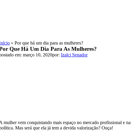
Skip
to
content
Início
»
Por que há um dia para as mulheres?
Por Que Há Um Dia Para As Mulheres?
postado em: março 10, 2020
por:
Izalci Senador
A mulher vem conquistando mais espaço no mercado profissional e na
política. Mas será que ela já tem a devida valorização? Ouça!