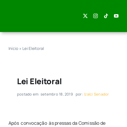
Skip
to
content
Início
»
Lei Eleitoral
Lei Eleitoral
postado em: setembro 18, 2019
por:
Izalci Senador
Após convocação às pressas da Comissão de