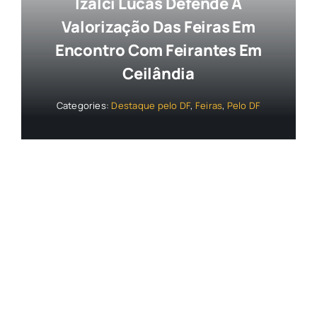
Izalci Lucas Defende A
Valorização Das Feiras Em
Encontro Com Feirantes Em
Ceilândia
Categories:
Destaque pelo DF
,
Feiras
,
Pelo DF