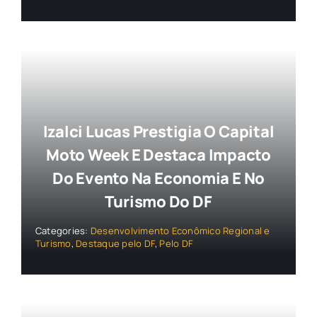
Izalci Lucas Prestigia O Capital
Moto Week E Destaca Impacto
Do Evento Na Economia E No
Turismo Do DF
Categories:
Desenvolvimento Econômico Regional e
Turismo
,
Destaque pelo DF
,
Pelo DF