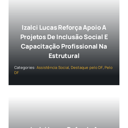
Izalci Lucas Reforça Apoio A
Projetos De Inclusão Social E
Capacitação Profissional Na
Estrutural
Categories:
Assistência Social
,
Destaque pelo DF
,
Pelo
DF