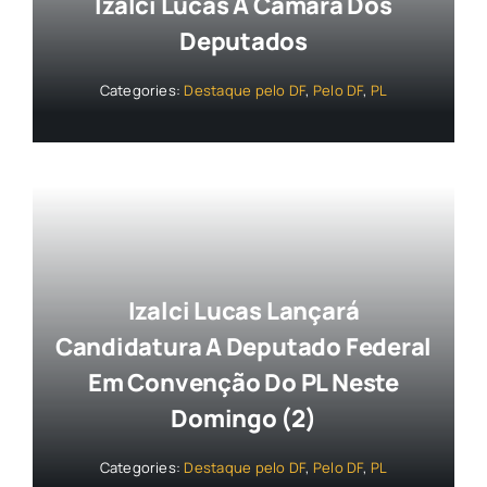
Izalci Lucas À Câmara Dos
Deputados
Categories:
Destaque pelo DF
,
Pelo DF
,
PL
Izalci Lucas Lançará
Candidatura A Deputado Federal
Em Convenção Do PL Neste
Domingo (2)
Categories:
Destaque pelo DF
,
Pelo DF
,
PL