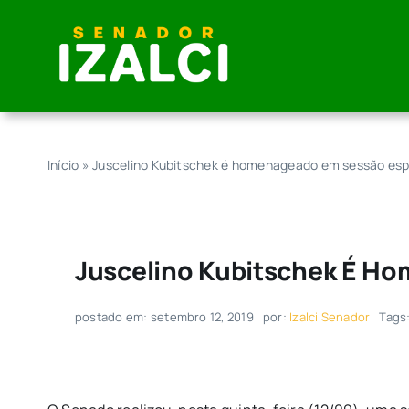
Skip
to
content
Início
»
Juscelino Kubitschek é homenageado em sessão esp
Juscelino Kubitschek É H
postado em: setembro 12, 2019
por:
Izalci Senador
Tags