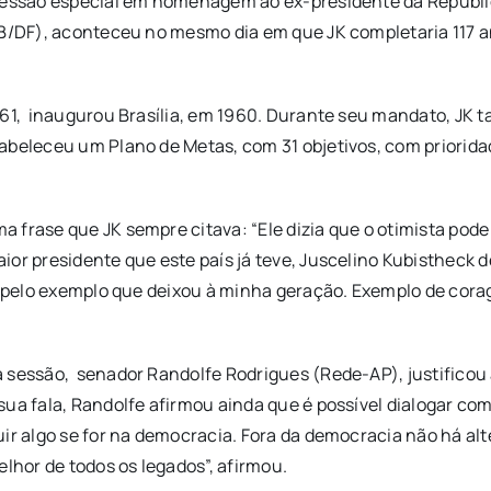
 sessão especial em homenagem ao ex-presidente da Repúbli
SDB/DF), aconteceu no mesmo dia em que JK completaria 117
1961, inaugurou Brasília, em 1960. Durante seu mandato, J
abeleceu um Plano de Metas, com 31 objetivos, com prioridad
 frase que JK sempre citava: “Ele dizia que o otimista pode
or presidente que este país já teve, Juscelino Kubistheck d
do pelo exemplo que deixou à minha geração. Exemplo de cor
sessão, senador Randolfe Rodrigues (Rede-AP), justificou a 
ua fala, Randolfe afirmou ainda que é possível dialogar com
ir algo se for na democracia. Fora da democracia não há alt
elhor de todos os legados”, afirmou.