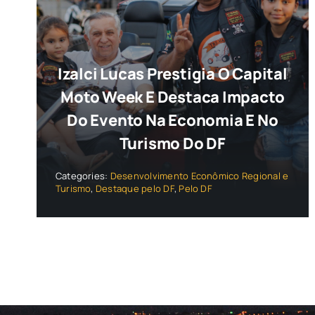
Izalci Lucas Prestigia O Capital
Moto Week E Destaca Impacto
Do Evento Na Economia E No
Turismo Do DF
Categories:
Desenvolvimento Econômico Regional e
Turismo
,
Destaque pelo DF
,
Pelo DF