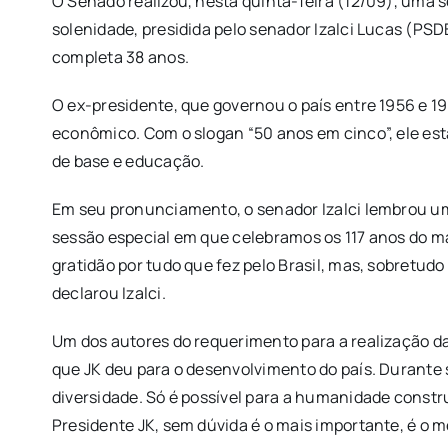
O Senado realizou, nesta quinta-feira (12/09), uma
solenidade, presidida pelo senador Izalci Lucas (P
completa 38 anos.
O ex-presidente, que governou o país entre 1956 e 
econômico. Com o slogan “50 anos em cinco”, ele est
de base e educação.
Em seu pronunciamento, o senador Izalci lembrou uma
sessão especial em que celebramos os 117 anos do mai
gratidão por tudo que fez pelo Brasil, mas, sobretu
declarou Izalci.
Um dos autores do requerimento para a realização da 
que JK deu para o desenvolvimento do país. Durante s
diversidade. Só é possível para a humanidade constru
Presidente JK, sem dúvida é o mais importante, é o m