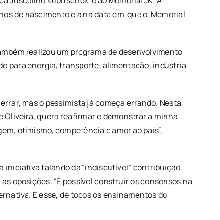
ca Juscelino Kubitschek e ao Memorial JK. A
 anos de nascimento e a na data em que o Memorial
K também realizou um programa de desenvolvimento
e para energia, transporte, alimentação, indústria
 errar, mas o pessimista já começa errando. Nesta
e Oliveira, quero reafirmar e demonstrar a minha
agem, otimismo, competência e amor ao país”,
iniciativa falando da “indiscutível” contribuição
 as oposições. “É possível construir os consensos na
ernativa. E esse, de todos os ensinamentos do