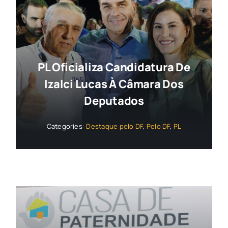
PL Oficializa Candidatura De
Izalci Lucas À Câmara Dos
Deputados
Categories:
Destaque pelo DF
,
Pelo DF
,
PL