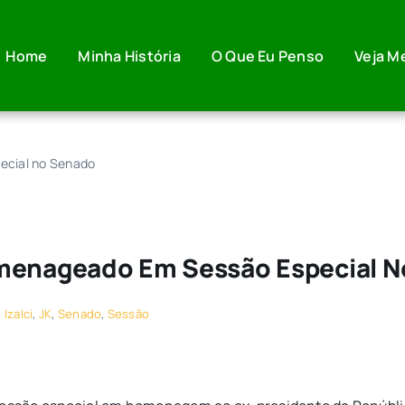
Home
Minha História
O Que Eu Penso
Veja M
ecial no Senado
omenageado Em Sessão Especial 
:
Izalci
,
JK
,
Senado
,
Sessão