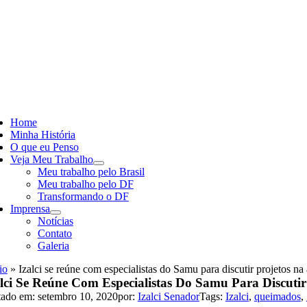
Skip
to
content
ggle
vigation
Home
Minha História
O que eu Penso
Veja Meu Trabalho
Meu trabalho pelo Brasil
Meu trabalho pelo DF
Transformando o DF
Imprensa
Notícias
Contato
Galeria
io
»
Izalci se reúne com especialistas do Samu para discutir projetos na
alci Se Reúne Com Especialistas Do Samu Para Discuti
tado em: setembro 10, 2020
por:
Izalci Senador
Tags:
Izalci
,
queimados
,