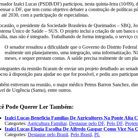
enador Izalci Lucas (PSDB/DF) participou, nesta quinta-feira (10/09), 
ensar o DF, que tem como objetivo debater a construção de políticas púb
 até 2030, com a participação de especialistas.
ocasião, o presidente da Sociedade Brasileira de Queimados – SBQ, Jos
istema Único de Saúde – SUS. O projeto inclui a criação de um banco de
sília, mas não é integrado. Trabalhando de forma integrada, o serviço c
O senador ressaltou a dificuldade que o Governo do Distrito Federal
realmente um planejamento, uma integração, uma informatização. Não
meses, e sequer prestam contas. A saúde precisa realmente de um pla
integrantes da reunião ficaram de enviar um projeto detalhado ao senado
ocou à disposição para ajudar no que for possível, e pediu aos particip
bém estiveram na reunião, o major médico Petrus Barron Sanchez, dir
el de Urgência (Samu), entre outros.
cê Pode Querer Ler Também:
Izalci Lucas Beneficia Famílias De Agricultores Na Ponte Alta
Categories:
Agricultura Familiar
,
Destaque pelo DF
,
Pelo DF
,
Projet
Izalci Lucas Elogia Escolha De Alfredo Gaspar Como Vice Na 
Categories:
Destaque pelo Brasil
,
Pelo Brasil
,
PL