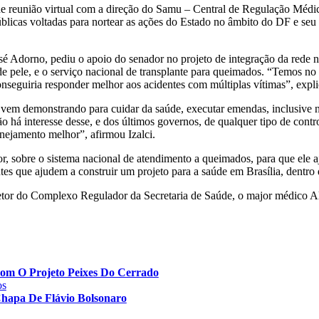
de reunião virtual com a direção do Samu – Central de Regulação Médic
licas voltadas para nortear as ações do Estado no âmbito do DF e seu e
é Adorno, pediu o apoio do senador no projeto de integração da rede 
 pele, e o serviço nacional de transplante para queimados. “Temos no 
onseguiria responder melhor aos acidentes com múltiplas vítimas”, expl
 vem demonstrando para cuidar da saúde, executar emendas, inclusive n
 há interesse desse, e dos últimos governos, de qualquer tipo de cont
nejamento melhor”, afirmou Izalci.
r, sobre o sistema nacional de atendimento a queimados, para que ele aj
antes que ajudem a construir um projeto para a saúde em Brasília, dentr
etor do Complexo Regulador da Secretaria de Saúde, o major médico Al
 Com O Projeto Peixes Do Cerrado
os
Chapa De Flávio Bolsonaro