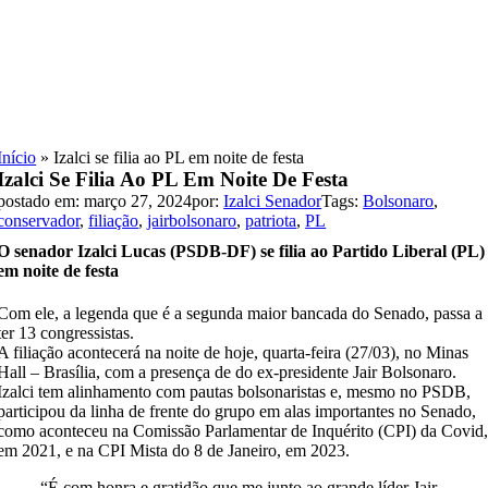
Skip
to
content
Início
»
Izalci se filia ao PL em noite de festa
Izalci Se Filia Ao PL Em Noite De Festa
postado em: março 27, 2024
por:
Izalci Senador
Tags:
Bolsonaro
,
conservador
,
filiação
,
jairbolsonaro
,
patriota
,
PL
O senador Izalci Lucas (PSDB-DF) se filia ao Partido Liberal (PL)
em noite de festa
Com ele, a legenda que é a segunda maior bancada do Senado, passa a
ter 13 congressistas.
A filiação acontecerá na noite de hoje, quarta-feira (27/03), no Minas
Hall – Brasília, com a presença de do ex-presidente Jair Bolsonaro.
Izalci tem alinhamento com pautas bolsonaristas e, mesmo no PSDB,
participou da linha de frente do grupo em alas importantes no Senado,
como aconteceu na Comissão Parlamentar de Inquérito (CPI) da Covid
em 2021, e na CPI Mista do 8 de Janeiro, em 2023.
“É com honra e gratidão que me junto ao grande líder Jair