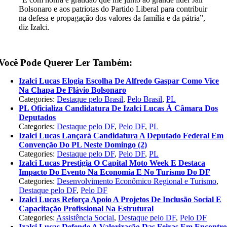
Bolsonaro e aos patriotas do Partido Liberal para contribuir
na defesa e propagação dos valores da família e da pátria”,
diz Izalci.
Você Pode Querer Ler Também:
Izalci Lucas Elogia Escolha De Alfredo Gaspar Como Vice
Na Chapa De Flávio Bolsonaro
Categories:
Destaque pelo Brasil
,
Pelo Brasil
,
PL
PL Oficializa Candidatura De Izalci Lucas À Câmara Dos
Deputados
Categories:
Destaque pelo DF
,
Pelo DF
,
PL
Izalci Lucas Lançará Candidatura A Deputado Federal Em
Convenção Do PL Neste Domingo (2)
Categories:
Destaque pelo DF
,
Pelo DF
,
PL
Izalci Lucas Prestigia O Capital Moto Week E Destaca
Impacto Do Evento Na Economia E No Turismo Do DF
Categories:
Desenvolvimento Econômico Regional e Turismo
,
Destaque pelo DF
,
Pelo DF
Izalci Lucas Reforça Apoio A Projetos De Inclusão Social E
Capacitação Profissional Na Estrutural
Categories:
Assistência Social
,
Destaque pelo DF
,
Pelo DF
Izalci Lucas Defende A Valorização Das Feiras Em Encontr