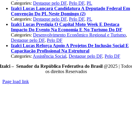
Categories:
Destaque pelo DF
,
Pelo DF
,
PL
Izalci Lucas Lançará Candidatura A Deputado Federal Em
Convenção Do PL Neste Domingo (2)
Categories:
Destaque pelo DF
,
Pelo DF
,
PL
Izalci Lucas Prestigia O Capital Moto Week E Destaca
Impacto Do Evento Na Economia E No Turismo Do DF
Categories:
Desenvolvimento Econômico Regional e Turismo
,
Destaque pelo DF
,
Pelo DF
Izalci Lucas Reforça Apoio A Projetos De Inclusão Social E
Capacitação Profissional Na Estrutural
Categories:
Assistência Social
,
Destaque pelo DF
,
Pelo DF
Izalci – Senador da República Federativa do Brasil
@2025 | Todo
os direitos Reservados
Page load link
Go
to
Top