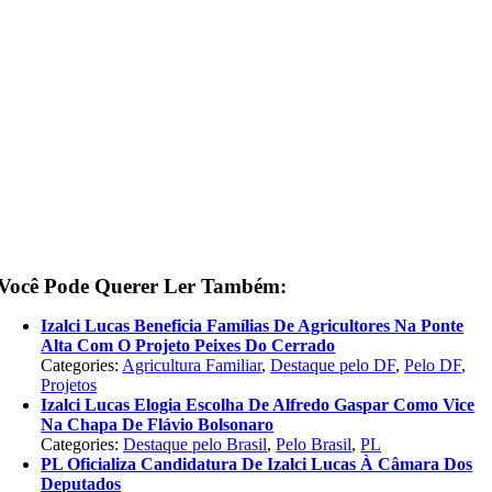
Você Pode Querer Ler Também:
Izalci Lucas Beneficia Famílias De Agricultores Na Ponte
Alta Com O Projeto Peixes Do Cerrado
Categories:
Agricultura Familiar
,
Destaque pelo DF
,
Pelo DF
,
Projetos
Izalci Lucas Elogia Escolha De Alfredo Gaspar Como Vice
Na Chapa De Flávio Bolsonaro
Categories:
Destaque pelo Brasil
,
Pelo Brasil
,
PL
PL Oficializa Candidatura De Izalci Lucas À Câmara Dos
Deputados