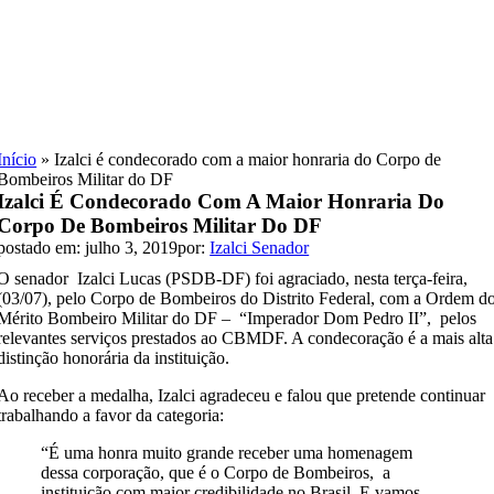
Skip
to
content
Início
»
Izalci é condecorado com a maior honraria do Corpo de
Bombeiros Militar do DF
Izalci É Condecorado Com A Maior Honraria Do
Corpo De Bombeiros Militar Do DF
postado em: julho 3, 2019
por:
Izalci Senador
O senador Izalci Lucas (PSDB-DF) foi agraciado, nesta terça-feira,
(03/07), pelo Corpo de Bombeiros do Distrito Federal, com a Ordem d
Mérito Bombeiro Militar do DF – “Imperador Dom Pedro II”, pelos
relevantes serviços prestados ao CBMDF. A condecoração é a mais alta
distinção honorária da instituição.
Ao receber a medalha, Izalci agradeceu e falou que pretende continuar
trabalhando a favor da categoria:
“É uma honra muito grande receber uma homenagem
dessa corporação, que é o Corpo de Bombeiros, a
instituição com maior credibilidade no Brasil. E vamos