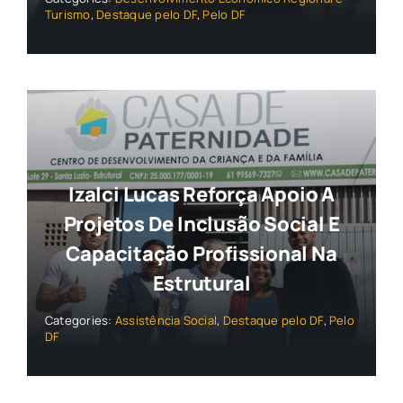
Turismo
,
Destaque pelo DF
,
Pelo DF
Izalci Lucas Reforça Apoio A
Projetos De Inclusão Social E
Capacitação Profissional Na
Estrutural
Categories:
Assistência Social
,
Destaque pelo DF
,
Pelo
DF