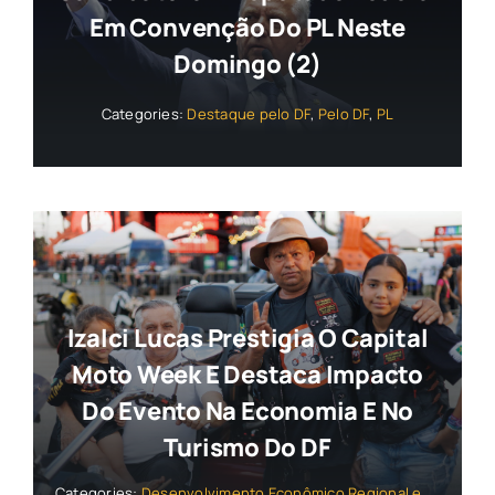
Em Convenção Do PL Neste
Domingo (2)
Categories:
Destaque pelo DF
,
Pelo DF
,
PL
Izalci Lucas Prestigia O Capital
Moto Week E Destaca Impacto
Do Evento Na Economia E No
Turismo Do DF
Categories:
Desenvolvimento Econômico Regional e