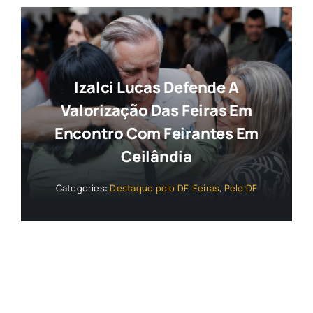
Izalci Lucas Defende A
Valorização Das Feiras Em
Encontro Com Feirantes Em
Ceilândia
Categories:
Destaque pelo DF
,
Feiras
,
Pelo DF