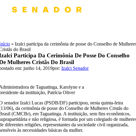
Skip
to
content
Início
»
Izalci participa da cerimônia de posse do Conselho de Mulhere
Cristãs do Brasil
Izalci Participa Da Cerimônia De Posse Do Conselho
De Mulheres Cristãs Do Brasil
postado em: junho 14, 2019
por:
Izalci Senador
Administradora de Taguatinga, Karolyne e a
presidente da instituição, Patrícia Oliver
O senador Izalci Lucas (PSDB/DF) participou, nesta quinta-feira
(13/06), da cerimônia de posse do Conselho de Mulheres Cristãs do
Brasil (CMCBr), em Taguatinga. A instituição, sem fins econômicos,
suprapartidária e não religiosa, é formada por um colegiado de mulhere
de diferentes religiões, representantes da sociedade civil organizada,
sensíveis às necessidades básicas da mulher.