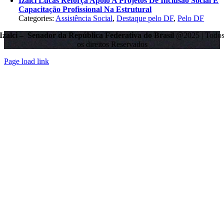
Izalci Lucas Reforça Apoio A Projetos De Inclusão Social E
Capacitação Profissional Na Estrutural
Categories:
Assistência Social
,
Destaque pelo DF
,
Pelo DF
Izalci – Senador da República Federativa do Brasil
@2025 | Todo
os direitos Reservados
Page load link
Go
to
Top