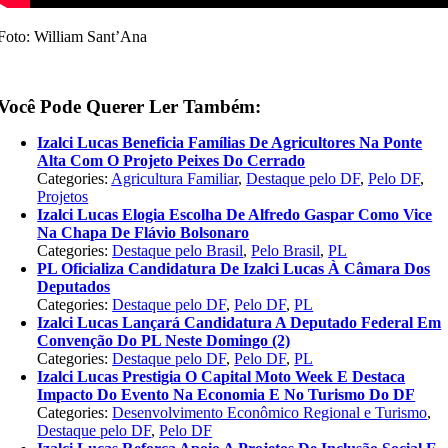
Foto: William Sant’Ana
Você Pode Querer Ler Também:
Izalci Lucas Beneficia Famílias De Agricultores Na Ponte
Alta Com O Projeto Peixes Do Cerrado
Categories:
Agricultura Familiar
,
Destaque pelo DF
,
Pelo DF
,
Projetos
Izalci Lucas Elogia Escolha De Alfredo Gaspar Como Vice
Na Chapa De Flávio Bolsonaro
Categories:
Destaque pelo Brasil
,
Pelo Brasil
,
PL
PL Oficializa Candidatura De Izalci Lucas À Câmara Dos
Deputados
Categories:
Destaque pelo DF
,
Pelo DF
,
PL
Izalci Lucas Lançará Candidatura A Deputado Federal Em
Convenção Do PL Neste Domingo (2)
Categories:
Destaque pelo DF
,
Pelo DF
,
PL
Izalci Lucas Prestigia O Capital Moto Week E Destaca
Impacto Do Evento Na Economia E No Turismo Do DF
Categories:
Desenvolvimento Econômico Regional e Turismo
,
Destaque pelo DF
,
Pelo DF