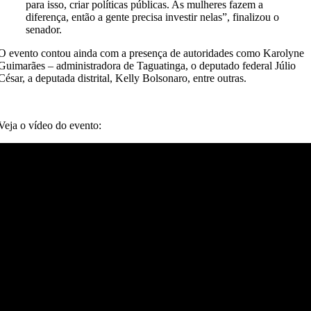
para isso, criar políticas públicas. As mulheres fazem a
diferença, então a gente precisa investir nelas”, finalizou o
senador.
O evento contou ainda com a presença de autoridades como Karolyne
Guimarães – administradora de Taguatinga, o deputado federal Júlio
César, a deputada distrital, Kelly Bolsonaro, entre outras.
Veja o vídeo do evento: