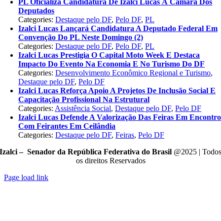
PL Oficializa Candidatura De Izalci Lucas À Câmara Dos
Deputados
Categories:
Destaque pelo DF
,
Pelo DF
,
PL
Izalci Lucas Lançará Candidatura A Deputado Federal Em
Convenção Do PL Neste Domingo (2)
Categories:
Destaque pelo DF
,
Pelo DF
,
PL
Izalci Lucas Prestigia O Capital Moto Week E Destaca
Impacto Do Evento Na Economia E No Turismo Do DF
Categories:
Desenvolvimento Econômico Regional e Turismo
,
Destaque pelo DF
,
Pelo DF
Izalci Lucas Reforça Apoio A Projetos De Inclusão Social E
Capacitação Profissional Na Estrutural
Categories:
Assistência Social
,
Destaque pelo DF
,
Pelo DF
Izalci Lucas Defende A Valorização Das Feiras Em Encontr
Com Feirantes Em Ceilândia
Categories:
Destaque pelo DF
,
Feiras
,
Pelo DF
Izalci – Senador da República Federativa do Brasil
@2025 | Todo
os direitos Reservados
Page load link
Go
to
Top