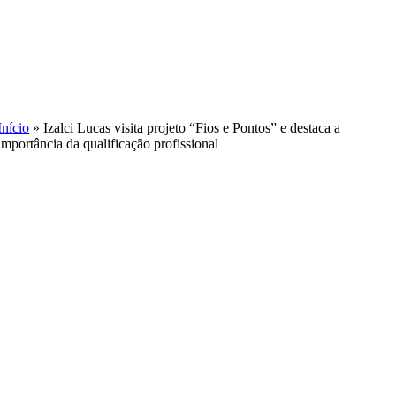
Skip
to
content
Início
»
Izalci Lucas visita projeto “Fios e Pontos” e destaca a
importância da qualificação profissional