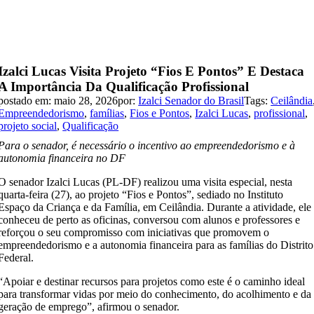
Izalci Lucas Visita Projeto “Fios E Pontos” E Destaca
A Importância Da Qualificação Profissional
postado em: maio 28, 2026
por:
Izalci Senador do Brasil
Tags:
Ceilândia
Empreendedorismo
,
famílias
,
Fios e Pontos
,
Izalci Lucas
,
profissional
,
projeto social
,
Qualificação
Para o senador, é necessário o incentivo ao empreendedorismo e à
autonomia financeira no DF
O senador Izalci Lucas (PL-DF) realizou uma visita especial, nesta
quarta-feira (27), ao projeto “Fios e Pontos”, sediado no Instituto
Espaço da Criança e da Família, em Ceilândia. Durante a atividade, ele
conheceu de perto as oficinas, conversou com alunos e professores e
reforçou o seu compromisso com iniciativas que promovem o
empreendedorismo e a autonomia financeira para as famílias do Distrito
Federal.
“Apoiar e destinar recursos para projetos como este é o caminho ideal
para transformar vidas por meio do conhecimento, do acolhimento e da
geração de emprego”, afirmou o senador.