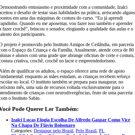
Demonstrando entusiasmo e proximidade com a comunidade, Izalci
aceitou o desafio de testar suas habilidades na prática, arriscando algun
pontos em uma das máquinas de costura do curso. “Eu já aprendi
rapidinho. Quando eu me aposentar, vou fazer isso também e aprender
a fazer crochê”, brincou o senador, elogiando a qualidade das aulas e o
talento dos participantes.
O projeto é promovido pelo Instituto Amigos de Ceilândia, em parceria
com o Espaço da Criança e da Família. Atualmente, atende cerca de 80
alunas e alunos com uma grade que abrange oficinas de corte e costura,
costura criativa, crochê, crochê no lacre e empreendedorismo.
Além de qualificar os adultos, o espaço oferece uma rede de apoio
fundamental: enquanto as mães estudam, as crianças recebem reforço
escolar no local. O instituto também se prepara para inaugurar, no
próximo mês, uma sala de recursos voltada exclusivamente para o
atendimento de crianças com neurodivergências, fruto de uma parceria
com o Instituto Sabin.
Você Pode Querer Ler Também:
Izalci Lucas Elogia Escolha De Alfredo Gaspar Como Vice
Na Chapa De Flávio Bolsonaro
Categories:
Destaque pelo Brasil
,
Pelo Brasil
,
PL