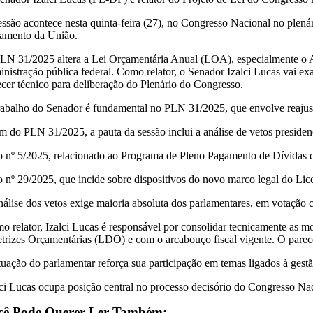
essão acontece nesta quinta-feira (27), no Congresso Nacional no plená
amento da União.
LN 31/2025 altera a Lei Orçamentária Anual (LOA), especialmente o An
nistração pública federal. Como relator, o Senador Izalci Lucas vai exa
ecer técnico para deliberação do Plenário do Congresso.
rabalho do Senador é fundamental no PLN 31/2025, que envolve reajus
 do PLN 31/2025, a pauta da sessão inclui a análise de vetos presidenci
o nº 5/2025, relacionado ao Programa de Pleno Pagamento de Dívida
o nº 29/2025, que incide sobre dispositivos do novo marco legal do Li
nálise dos vetos exige maioria absoluta dos parlamentares, em votação c
o relator, Izalci Lucas é responsável por consolidar tecnicamente as m
etrizes Orçamentárias (LDO) e com o arcabouço fiscal vigente. O parecer 
tuação do parlamentar reforça sua participação em temas ligados à gestã
lci Lucas ocupa posição central no processo decisório do Congresso Nac
cê Pode Querer Ler Também: