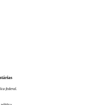
tárias
ca federal.
 pública.