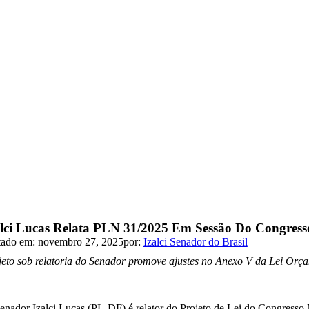
alci Lucas Relata PLN 31/2025 Em Sessão Do Congresso
tado em: novembro 27, 2025
por:
Izalci Senador do Brasil
jeto sob relatoria do Senador promove ajustes no Anexo V da Lei Orça
enador Izalci Lucas (PL-DF) é relator do Projeto de Lei do Congresso 