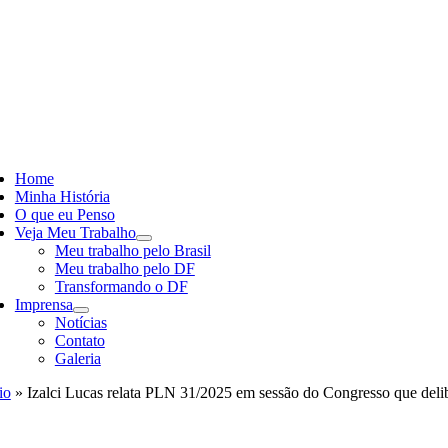
Skip
to
content
ggle
vigation
Home
Minha História
O que eu Penso
Veja Meu Trabalho
Meu trabalho pelo Brasil
Meu trabalho pelo DF
Transformando o DF
Imprensa
Notícias
Contato
Galeria
io
»
Izalci Lucas relata PLN 31/2025 em sessão do Congresso que delibe