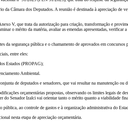
rio da Câmara dos Deputados. A reunião é destinada à apreciação de vet
exo V, que trata da autorização para criação, transformação e provim
minar o mérito da matéria, avaliar as emendas apresentadas, verificar a
tes da segurança pública e o chamamento de aprovados em concursos p
ais, entre eles:
s dos Estados (PROPAG);
cenciamento Ambiental.
onjunta de deputados e senadores, que vai resultar na manutenção ou de
odificações orçamentárias propostas, observando os limites legais de d
do Senador Izalci vai orientar tanto o mérito quanto a viabilidade fina
o pública, ao controle de gastos e à organização administrativa do Esta
ional nesta etapa de apreciação orçamentária.