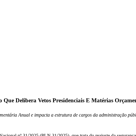
 Que Delibera Vetos Presidenciais E Matérias Orçamen
mentária Anual e impacta a estrutura de cargos da administração públi
Nacional nº 31/2025 (PLN 31/2025), que trata do reajuste da segurança