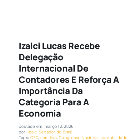
Izalci Lucas Recebe
Delegação
Internacional De
Contadores E Reforça A
Importância Da
Categoria Para A
Economia
postado em: março 12, 2026
por:
Izalci Senador do Brasil
Tags:
CFC
,
comitiva
,
Congresso Nacional
,
contabilidade
,