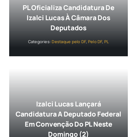
PL Oficializa Candidatura De
Izalci Lucas À Câmara Dos
Deputados
Categories:
Destaque pelo DF
,
Pelo DF
,
PL
Izalci Lucas Lançará
Candidatura A Deputado Federal
Em Convenção Do PL Neste
Domingo (2)