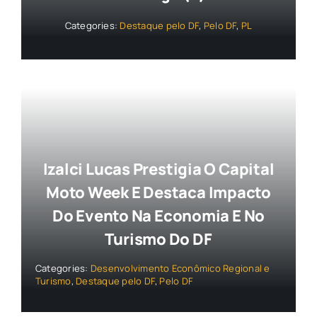
Categories:
Destaque pelo DF
,
Pelo DF
,
PL
Izalci Lucas Prestigia O Capital
Moto Week E Destaca Impacto
Do Evento Na Economia E No
Turismo Do DF
Categories:
Desenvolvimento Econômico Regional e
Turismo
,
Destaque pelo DF
,
Pelo DF