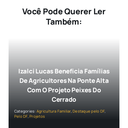
Você Pode Querer Ler
Também:
Izalci Lucas Beneficia Famílias
De Agricultores Na Ponte Alta
Com O Projeto Peixes Do
Cerrado
Categories:
Agricultura Familiar
,
Destaque pelo DF
,
Pelo DF
,
Projetos