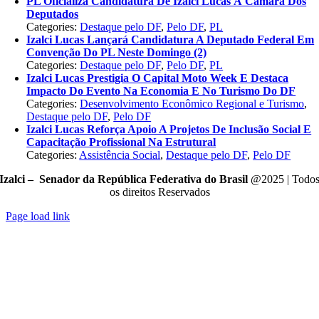
PL Oficializa Candidatura De Izalci Lucas À Câmara Dos
Deputados
Categories:
Destaque pelo DF
,
Pelo DF
,
PL
Izalci Lucas Lançará Candidatura A Deputado Federal Em
Convenção Do PL Neste Domingo (2)
Categories:
Destaque pelo DF
,
Pelo DF
,
PL
Izalci Lucas Prestigia O Capital Moto Week E Destaca
Impacto Do Evento Na Economia E No Turismo Do DF
Categories:
Desenvolvimento Econômico Regional e Turismo
,
Destaque pelo DF
,
Pelo DF
Izalci Lucas Reforça Apoio A Projetos De Inclusão Social E
Capacitação Profissional Na Estrutural
Categories:
Assistência Social
,
Destaque pelo DF
,
Pelo DF
Izalci – Senador da República Federativa do Brasil
@2025 | Todo
os direitos Reservados
Page load link
Go
to
Top