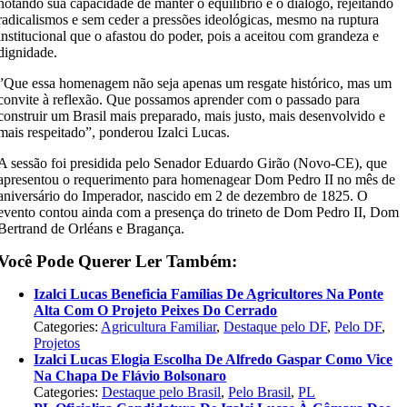
notando sua capacidade de manter o equilíbrio e o diálogo, rejeitando
radicalismos e sem ceder a pressões ideológicas, mesmo na ruptura
institucional que o afastou do poder, pois a aceitou com grandeza e
dignidade.
​”Que essa homenagem não seja apenas um resgate histórico, mas um
convite à reflexão. Que possamos aprender com o passado para
construir um Brasil mais preparado, mais justo, mais desenvolvido e
mais respeitado”, ponderou Izalci Lucas.
A sessão foi presidida pelo Senador Eduardo Girão (Novo-CE), que
apresentou o requerimento para homenagear Dom Pedro II no mês de
aniversário do Imperador, nascido em 2 de dezembro de 1825. O
evento contou ainda com a presença do trineto de Dom Pedro II, Dom
Bertrand de Orléans e Bragança.
Você Pode Querer Ler Também:
Izalci Lucas Beneficia Famílias De Agricultores Na Ponte
Alta Com O Projeto Peixes Do Cerrado
Categories:
Agricultura Familiar
,
Destaque pelo DF
,
Pelo DF
,
Projetos
Izalci Lucas Elogia Escolha De Alfredo Gaspar Como Vice
Na Chapa De Flávio Bolsonaro
Categories:
Destaque pelo Brasil
,
Pelo Brasil
,
PL