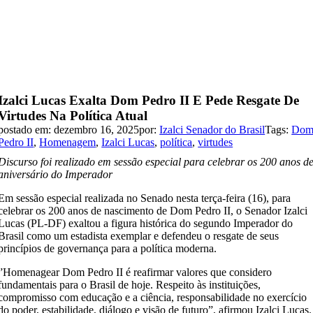
Izalci Lucas Exalta Dom Pedro II E Pede Resgate De
Virtudes Na Política Atual
postado em: dezembro 16, 2025
por:
Izalci Senador do Brasil
Tags:
Do
Pedro II
,
Homenagem
,
Izalci Lucas
,
política
,
virtudes
Discurso foi realizado em sessão especial para celebrar os 200 anos d
aniversário do Imperador
Em sessão especial realizada no Senado nesta terça-feira (16), para
celebrar os 200 anos de nascimento de Dom Pedro II, o Senador Izalci
Lucas (PL-DF) exaltou a figura histórica do segundo Imperador do
Brasil como um estadista exemplar e defendeu o resgate de seus
princípios de governança para a política moderna.
​”Homenagear Dom Pedro II é reafirmar valores que considero
fundamentais para o Brasil de hoje. Respeito às instituições,
compromisso com educação e a ciência, responsabilidade no exercício
do poder, estabilidade, diálogo e visão de futuro”, afirmou Izalci Lucas.