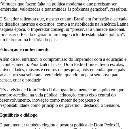
“Virtudes que fazem falta na política moderna e que precisam ser
lembradas, valorizadas e transmitidas às próximas gerações”, ressaltou.
​O Senador salientou que, mesmo em um Brasil em formação e cercado
de desafios internos e externos, como a instabilidade na América Latina
naquela época, o Imperador conseguiu “preservar a unidade nacional,
fortalecer o Estado e garantir um longo ciclo de estabilidade política”,
um feito raro na história do país.
Educação e conhecimento
Além disso, enfatizou o compromisso do Imperador com a educação e
o conhecimento. Para Izalci Lucas, Dom Pedro II incentivou escolas,
universidades, museus e centros de pesquisa, pois entendia que o país
só alcança sua soberania verdadeira quando prepara seu povo para
pensar, criar e produzir.
“Essa visão de Dom Pedro II dialoga diretamente com aquilo em que
sempre acreditei na vida pública: educação como eixo central do
desenvolvimento, inovação como motor de progresso e
responsabilidade como princípio de governo”, destacou o Senador.
Equilíbrio e diálogo
O parlamentar também elogiou a postura política de Dom Pedro II,