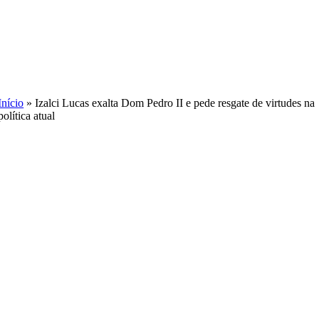
Skip
to
content
Início
»
Izalci Lucas exalta Dom Pedro II e pede resgate de virtudes na
política atual