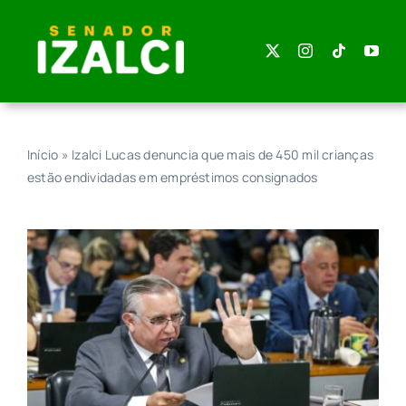
Skip
to
content
Início
»
Izalci Lucas denuncia que mais de 450 mil crianças
estão endividadas em empréstimos consignados