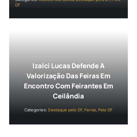
DF
Izalci Lucas Defende A
Valorização Das Feiras Em
Encontro Com Feirantes Em
Ceilândia
Categories:
Destaque pelo DF
,
Feiras
,
Pelo DF