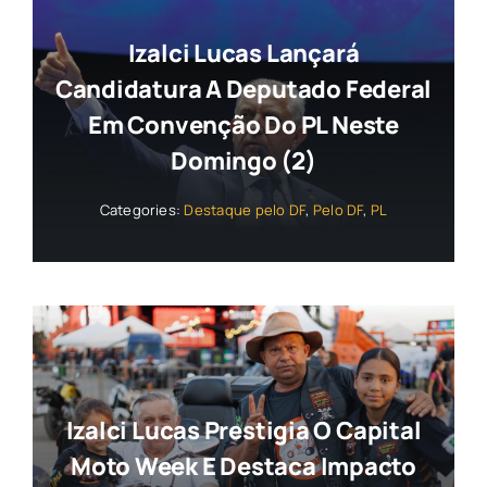
Izalci Lucas Lançará
Candidatura A Deputado Federal
Em Convenção Do PL Neste
Domingo (2)
Categories:
Destaque pelo DF
,
Pelo DF
,
PL
Izalci Lucas Prestigia O Capital
Moto Week E Destaca Impacto