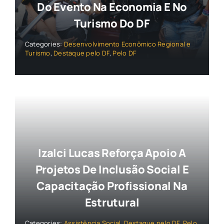
Do Evento Na Economia E No
Turismo Do DF
Categories:
Desenvolvimento Econômico Regional e
Turismo
,
Destaque pelo DF
,
Pelo DF
Izalci Lucas Reforça Apoio A
Projetos De Inclusão Social E
Capacitação Profissional Na
Estrutural
Categories:
Assistência Social
,
Destaque pelo DF
,
Pelo