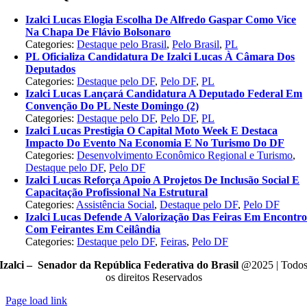
Izalci Lucas Elogia Escolha De Alfredo Gaspar Como Vice
Na Chapa De Flávio Bolsonaro
Categories:
Destaque pelo Brasil
,
Pelo Brasil
,
PL
PL Oficializa Candidatura De Izalci Lucas À Câmara Dos
Deputados
Categories:
Destaque pelo DF
,
Pelo DF
,
PL
Izalci Lucas Lançará Candidatura A Deputado Federal Em
Convenção Do PL Neste Domingo (2)
Categories:
Destaque pelo DF
,
Pelo DF
,
PL
Izalci Lucas Prestigia O Capital Moto Week E Destaca
Impacto Do Evento Na Economia E No Turismo Do DF
Categories:
Desenvolvimento Econômico Regional e Turismo
,
Destaque pelo DF
,
Pelo DF
Izalci Lucas Reforça Apoio A Projetos De Inclusão Social E
Capacitação Profissional Na Estrutural
Categories:
Assistência Social
,
Destaque pelo DF
,
Pelo DF
Izalci Lucas Defende A Valorização Das Feiras Em Encontr
Com Feirantes Em Ceilândia
Categories:
Destaque pelo DF
,
Feiras
,
Pelo DF
Izalci – Senador da República Federativa do Brasil
@2025 | Todo
os direitos Reservados
Page load link