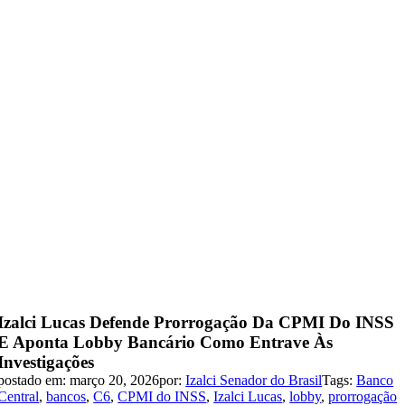
Izalci Lucas Defende Prorrogação Da CPMI Do INSS
E Aponta Lobby Bancário Como Entrave Às
Investigações
postado em: março 20, 2026
por:
Izalci Senador do Brasil
Tags:
Banco
Central
,
bancos
,
C6
,
CPMI do INSS
,
Izalci Lucas
,
lobby
,
prorrogação