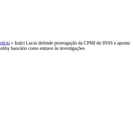
Skip
to
content
Início
»
Izalci Lucas defende prorrogação da CPMI do INSS e aponta
lobby bancário como entrave às investigações