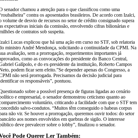
O senador chamou a atenção para o que classificou como uma
“roubalheira” contra os aposentados brasileiros. De acordo com Izalci,
o volume de desvio de recursos no setor de crédito consignado supera
as expectativas iniciais da comissão, envolvendo cifras bilionárias e
milhões de contratos sob suspeita.
Izalci Lucas explicou que há uma ação em curso no STF, sob relatoria
do ministro André Mendonça, solicitando a continuidade da CPMI. Na
sua avaliação, sem a prorrogação, requerimentos importantes já
aprovados, como as convocações do presidente do Banco Central,
Gabriel Galípolo, e do ex-presidente da instituição, Roberto Campos
Neto, podem ficar sem efeito.”Se depender apenas do Congresso, a
CPMI não será prorrogada. Precisamos da decisão judicial para
identificar os responsáveis”, pontuou.
Questionado sobre a possível presença de figuras ligadas ao cenário
político e empresarial, o senador demonstrou ceticismo quanto ao
comparecimento voluntário, criticando a facilidade com que o STF tem
concedido salvo-condutos. “Muitos têm conseguido o habeas corpus
para não vir. Se houver a prorrogação, queremos ouvir todos: do setor
bancário aos nomes envolvidos em quebras de sigilo. O interesse
público deve prevalecer sobre o lobby”, finalizou o senador.
Você Pode Querer Ler Também: