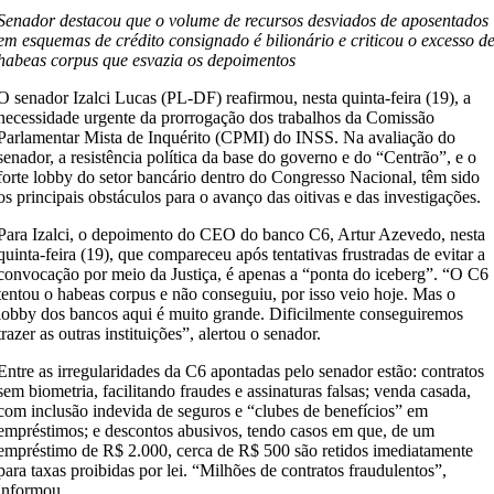
Senador destacou que o volume de recursos desviados de aposentados
em esquemas de crédito consignado é bilionário e criticou o excesso d
habeas corpus que esvazia os depoimentos
O senador Izalci Lucas (PL-DF) reafirmou, nesta quinta-feira (19), a
necessidade urgente da prorrogação dos trabalhos da Comissão
Parlamentar Mista de Inquérito (CPMI) do INSS. Na avaliação do
senador, a resistência política da base do governo e do “Centrão”, e o
forte lobby do setor bancário dentro do Congresso Nacional, têm sido
os principais obstáculos para o avanço das oitivas e das investigações.
Para Izalci, o depoimento do CEO do banco C6, Artur Azevedo, nesta
quinta-feira (19), que compareceu após tentativas frustradas de evitar a
convocação por meio da Justiça, é apenas a “ponta do iceberg”. “O C6
tentou o habeas corpus e não conseguiu, por isso veio hoje. Mas o
lobby dos bancos aqui é muito grande. Dificilmente conseguiremos
trazer as outras instituições”, alertou o senador.
Entre as irregularidades da C6 apontadas pelo senador estão: contratos
sem biometria, facilitando fraudes e assinaturas falsas; venda casada,
com inclusão indevida de seguros e “clubes de benefícios” em
empréstimos; e descontos abusivos, tendo casos em que, de um
empréstimo de R$ 2.000, cerca de R$ 500 são retidos imediatamente
para taxas proibidas por lei. “Milhões de contratos fraudulentos”,
informou.