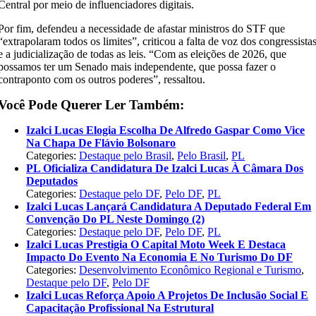
Central por meio de influenciadores digitais.
Por fim, defendeu a necessidade de afastar ministros do STF que
“extrapolaram todos os limites”, criticou a falta de voz dos congressista
e a judicialização de todas as leis. “Com as eleições de 2026, que
possamos ter um Senado mais independente, que possa fazer o
contraponto com os outros poderes”, ressaltou.
Você Pode Querer Ler Também:
Izalci Lucas Elogia Escolha De Alfredo Gaspar Como Vice
Na Chapa De Flávio Bolsonaro
Categories:
Destaque pelo Brasil
,
Pelo Brasil
,
PL
PL Oficializa Candidatura De Izalci Lucas À Câmara Dos
Deputados
Categories:
Destaque pelo DF
,
Pelo DF
,
PL
Izalci Lucas Lançará Candidatura A Deputado Federal Em
Convenção Do PL Neste Domingo (2)
Categories:
Destaque pelo DF
,
Pelo DF
,
PL
Izalci Lucas Prestigia O Capital Moto Week E Destaca
Impacto Do Evento Na Economia E No Turismo Do DF
Categories:
Desenvolvimento Econômico Regional e Turismo
,
Destaque pelo DF
,
Pelo DF
Izalci Lucas Reforça Apoio A Projetos De Inclusão Social E
Capacitação Profissional Na Estrutural