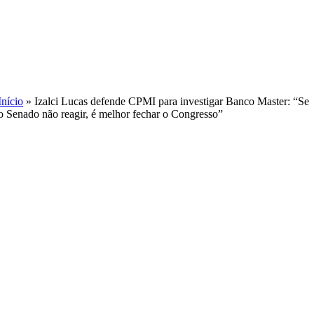
Skip
to
content
Início
»
Izalci Lucas defende CPMI para investigar Banco Master: “Se
o Senado não reagir, é melhor fechar o Congresso”