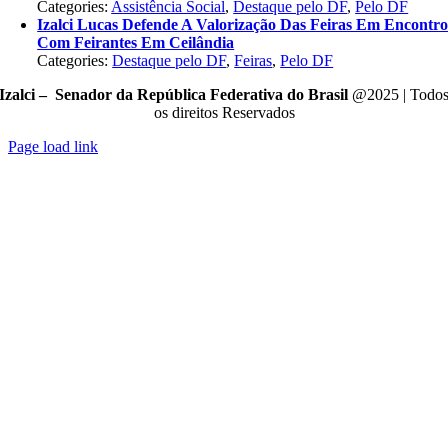
Categories:
Assistência Social
,
Destaque pelo DF
,
Pelo DF
Izalci Lucas Defende A Valorização Das Feiras Em Encontr
Com Feirantes Em Ceilândia
Categories:
Destaque pelo DF
,
Feiras
,
Pelo DF
Izalci – Senador da República Federativa do Brasil
@2025 | Todo
os direitos Reservados
Page load link
Go
to
Top