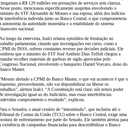
chegariam a R$ 129 milhões em prestações de serviços sem clareza.
Nesse ponto, mencionou especificamente suspeitas envolvendo o
ministro do STF Alexandre de Moraes e sua esposa, além dos indícios
de interferência indevida junto ao Banco Central, o que comprometeria
a autonomia da autoridade monetária e a estabilidade do sistema
financeiro nacional.
Ao longo da entrevista, Izalci relatou episódios de frustração no
trabalho parlamentar, citando que investigações em curso, como a
CPMI do INSS, sofrem constantes reveses por decisões judiciais. Ele
lembrou que o ministro do STF José Antônio Dias Toffoli chegou a
mandar recolher materiais de quebras de sigilo aprovadas pelo
Congresso Nacional, envolvendo o banqueiro Daniel Vorcaro, dono do
Banco Master.
“Mesmo abrindo a CPMI do Banco Master, o que vai acontecer é que 
Supremo, provavelmente, não vai disponibilizar ou liberar os
trabalhos”, alertou Izalci. “A Constituição está clara: nós temos poder
de investigação igual ao do Judiciário, mas essas interferências
indevidas comprometem o resultado”, explicou.
Para o Senador, o atual cenário de “intromissão”, que incluiria até o
Tribunal de Contas da União (TCU) sobre o Banco Central, exige uma
postura de enfrentamento por parte do Senado. Ele também alertou par
a existência de campanhas financiadas para descredibilizar o Banco