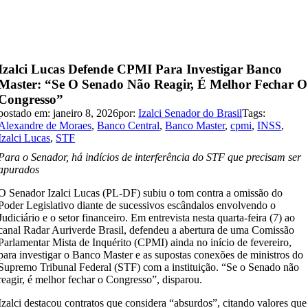
Izalci Lucas Defende CPMI Para Investigar Banco
Master: “Se O Senado Não Reagir, É Melhor Fechar O
Congresso”
postado em: janeiro 8, 2026
por:
Izalci Senador do Brasil
Tags:
Alexandre de Moraes
,
Banco Central
,
Banco Master
,
cpmi
,
INSS
,
Izalci Lucas
,
STF
Para o Senador, há indícios de interferência do STF que precisam ser
apurados
O Senador Izalci Lucas (PL-DF) subiu o tom contra a omissão do
Poder Legislativo diante de sucessivos escândalos envolvendo o
Judiciário e o setor financeiro. Em entrevista nesta quarta-feira (7) ao
canal Radar Auriverde Brasil, defendeu a abertura de uma Comissão
Parlamentar Mista de Inquérito (CPMI) ainda no início de fevereiro,
para investigar o Banco Master e as supostas conexões de ministros do
Supremo Tribunal Federal (STF) com a instituição. “Se o Senado não
reagir, é melhor fechar o Congresso”, disparou.
Izalci destacou contratos que considera “absurdos”, citando valores que