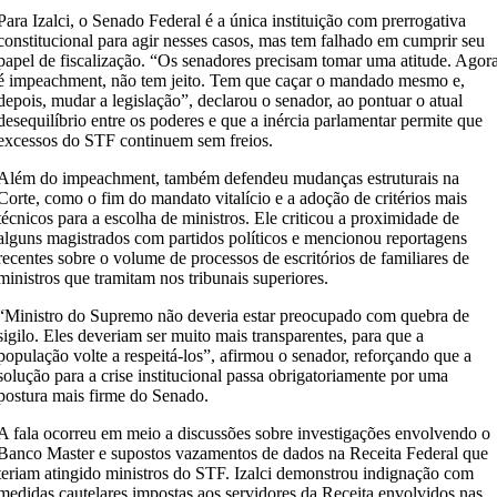
Para Izalci, o Senado Federal é a única instituição com prerrogativa
constitucional para agir nesses casos, mas tem falhado em cumprir seu
papel de fiscalização. “Os senadores precisam tomar uma atitude. Agor
é impeachment, não tem jeito. Tem que caçar o mandado mesmo e,
depois, mudar a legislação”, declarou o senador, ao pontuar o atual
desequilíbrio entre os poderes e que a inércia parlamentar permite que
excessos do STF continuem sem freios.
Além do impeachment, também defendeu mudanças estruturais na
Corte, como o fim do mandato vitalício e a adoção de critérios mais
técnicos para a escolha de ministros. Ele criticou a proximidade de
alguns magistrados com partidos políticos e mencionou reportagens
recentes sobre o volume de processos de escritórios de familiares de
ministros que tramitam nos tribunais superiores.
“Ministro do Supremo não deveria estar preocupado com quebra de
sigilo. Eles deveriam ser muito mais transparentes, para que a
população volte a respeitá-los”, afirmou o senador, reforçando que a
solução para a crise institucional passa obrigatoriamente por uma
postura mais firme do Senado.
A fala ocorreu em meio a discussões sobre investigações envolvendo o
Banco Master e supostos vazamentos de dados na Receita Federal que
teriam atingido ministros do STF. Izalci demonstrou indignação com
medidas cautelares impostas aos servidores da Receita envolvidos nas