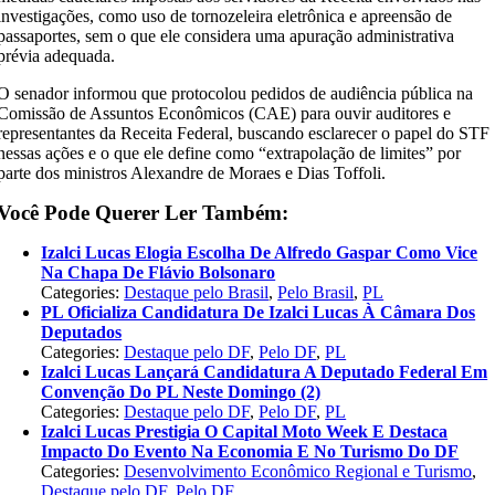
investigações, como uso de tornozeleira eletrônica e apreensão de
passaportes, sem o que ele considera uma apuração administrativa
prévia adequada.
O senador informou que protocolou pedidos de audiência pública na
Comissão de Assuntos Econômicos (CAE) para ouvir auditores e
representantes da Receita Federal, buscando esclarecer o papel do STF
nessas ações e o que ele define como “extrapolação de limites” por
parte dos ministros Alexandre de Moraes e Dias Toffoli.
Você Pode Querer Ler Também:
Izalci Lucas Elogia Escolha De Alfredo Gaspar Como Vice
Na Chapa De Flávio Bolsonaro
Categories:
Destaque pelo Brasil
,
Pelo Brasil
,
PL
PL Oficializa Candidatura De Izalci Lucas À Câmara Dos
Deputados
Categories:
Destaque pelo DF
,
Pelo DF
,
PL
Izalci Lucas Lançará Candidatura A Deputado Federal Em
Convenção Do PL Neste Domingo (2)
Categories:
Destaque pelo DF
,
Pelo DF
,
PL
Izalci Lucas Prestigia O Capital Moto Week E Destaca
Impacto Do Evento Na Economia E No Turismo Do DF
Categories:
Desenvolvimento Econômico Regional e Turismo
,
Destaque pelo DF
,
Pelo DF