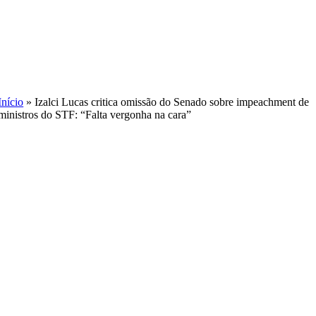
Skip
to
content
Início
»
Izalci Lucas critica omissão do Senado sobre impeachment de
ministros do STF: “Falta vergonha na cara”