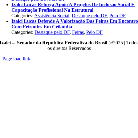
Izalci Lucas Reforça Apoio A Projetos De Inclusão Social E
Capacitação Profissional Na Estrutural
Categories:
Assistência Social
,
Destaque pelo DF
,
Pelo DF
Izalci Lucas Defende A Valorização Das Feiras Em Encontr
Com Feirantes Em Ceilândia
Categories:
Destaque pelo DF
,
Feiras
,
Pelo DF
Izalci – Senador da República Federativa do Brasil
@2025 | Todo
os direitos Reservados
Page load link
Go
to
Top