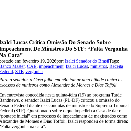
Izalci Lucas Critica Omissão Do Senado Sobre
Impeachment De Ministros Do STF: “Falta Vergonha
Na Cara”
postado em: fevereiro 19, 2026
por:
Izalci Senador do Brasil
Tags:
Banco Master
,
CAE
,
impeachment
,
Izalci Lucas
,
ministros
,
Receita
Federal
,
STF
,
vergonha
Para o senador, a Casa falha em não tomar uma atitude contra os
excessos de ministros como Alexandre de Moraes e Dias Toffoli
Em entrevista concedida nesta quinta-feira (19) ao programa Tarde
Bandnews, o senador Izalci Lucas (PL-DF) criticou a omissão do
Senado Federal diante das condutas de ministros do Supremo Tribunal
Federal (STF). Questionado sobre o que impediria a Casa de dar o
“pontapé inicial” em processos de impeachment de magistrados como
Alexandre de Moraes e Dias Toffoli, Izalci respondeu de forma direta:
“Falta vergonha na cara”.