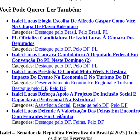
Você Pode Querer Ler Também:
Izalci Lucas Elogia Escolha De Alfredo Gaspar Como Vice
Na Chapa De Flávio Bolsonaro
Categories:
Destaque pelo Brasil
,
Pelo Brasil
,
PL
PL Oficializa Candidatura De Izalci Lucas À Câmara Dos
Deputados
Categories:
Destaque pelo DF
,
Pelo DF
,
PL
Izalci Lucas Lançará Candidatura A Deputado Federal Em
Convenção Do PL Neste Domingo (2)
Categories:
Destaque pelo DF
,
Pelo DF
,
PL
Izalci Lucas Prestigia O Capital Moto Week E Destaca
Impacto Do Evento Na Economia E No Turismo Do DF
Categories:
Desenvolvimento Econômico Regional e Turismo
,
Destaque pelo DF
,
Pelo DF
Izalci Lucas Reforça Apoio A Projetos De Inclusão Social E
Capacitação Profissional Na Estrutural
Categories:
Assistência Social
,
Destaque pelo DF
,
Pelo DF
Izalci Lucas Defende A Valorização Das Feiras Em Encontr
Com Feirantes Em Ceilândia
Categories:
Destaque pelo DF
,
Feiras
,
Pelo DF
Izalci – Senador da República Federativa do Brasil
@2025 | Todo
os direitos Reservados