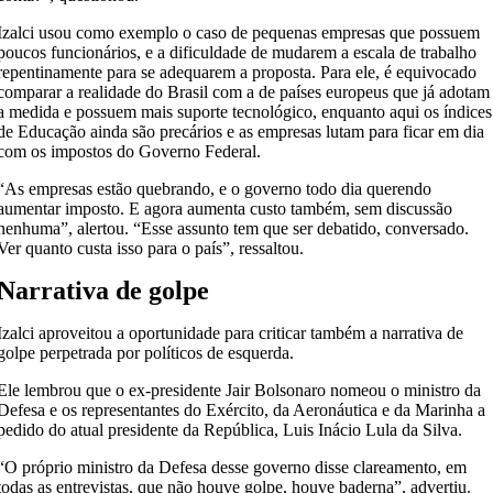
Izalci usou como exemplo o caso de pequenas empresas que possuem
poucos funcionários, e a dificuldade de mudarem a escala de trabalho
repentinamente para se adequarem a proposta. Para ele, é equivocado
comparar a realidade do Brasil com a de países europeus que já adotam
a medida e possuem mais suporte tecnológico, enquanto aqui os índices
de Educação ainda são precários e as empresas lutam para ficar em dia
com os impostos do Governo Federal.
“As empresas estão quebrando, e o governo todo dia querendo
aumentar imposto. E agora aumenta custo também, sem discussão
nenhuma”, alertou. “Esse assunto tem que ser debatido, conversado.
Ver quanto custa isso para o país”, ressaltou.
Narrativa de golpe
Izalci aproveitou a oportunidade para criticar também a narrativa de
golpe perpetrada por políticos de esquerda.
Ele lembrou que o ex-presidente Jair Bolsonaro nomeou o ministro da
Defesa e os representantes do Exército, da Aeronáutica e da Marinha a
pedido do atual presidente da República, Luis Inácio Lula da Silva.
“O próprio ministro da Defesa desse governo disse clareamento, em
todas as entrevistas, que não houve golpe, houve baderna”, advertiu.