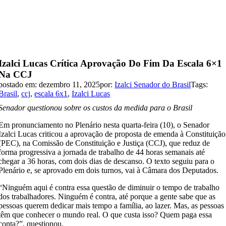
Izalci Lucas Crítica Aprovação Do Fim Da Escala 6×1
Na CCJ
postado em: dezembro 11, 2025
por:
Izalci Senador do Brasil
Tags:
Brasil
,
ccj
,
escala 6x1
,
Izalci Lucas
Senador questionou sobre os custos da medida para o Brasil
Em pronunciamento no Plenário nesta quarta-feira (10), o Senador
Izalci Lucas criticou a aprovação de proposta de emenda à Constituição
(PEC), na Comissão de Constituição e Justiça (CCJ), que reduz de
forma progressiva a jornada de trabalho de 44 horas semanais até
chegar a 36 horas, com dois dias de descanso. O texto seguiu para o
Plenário e, se aprovado em dois turnos, vai à Câmara dos Deputados.
“Ninguém aqui é contra essa questão de diminuir o tempo de trabalho
dos trabalhadores. Ninguém é contra, até porque a gente sabe que as
pessoas querem dedicar mais tempo a família, ao lazer. Mas, as pessoas
têm que conhecer o mundo real. O que custa isso? Quem paga essa
conta?”, questionou.