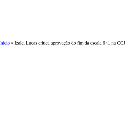
Skip
to
content
Início
»
Izalci Lucas crítica aprovação do fim da escala 6×1 na CCJ