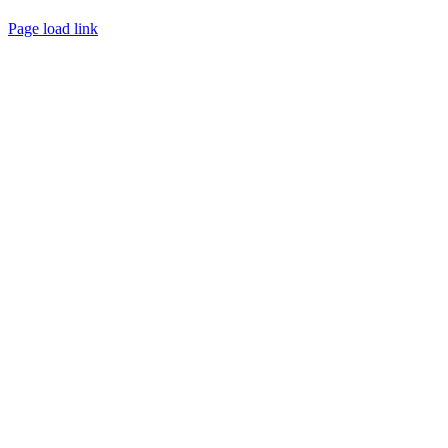
Page load link
Go
to
Top