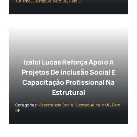
Turismo
,
Destaque pelo DF
,
Pelo DF
Izalci Lucas Reforça Apoio A
Projetos De Inclusão Social E
Capacitação Profissional Na
Estrutural
Categories:
Assistência Social
,
Destaque pelo DF
,
Pelo
DF