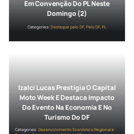
Em Convenção Do PL Neste
Domingo (2)
Categories:
Destaque pelo DF
,
Pelo DF
,
PL
Izalci Lucas Prestigia O Capital
Moto Week E Destaca Impacto
Do Evento Na Economia E No
Turismo Do DF
Categories:
Desenvolvimento Econômico Regional e