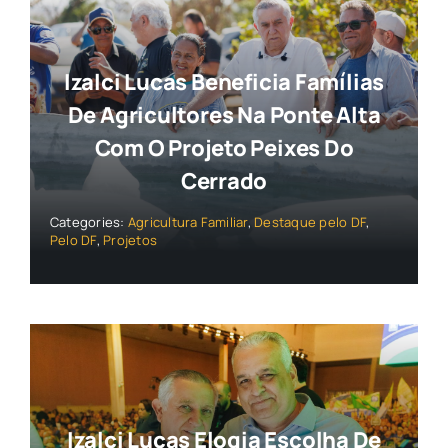
Izalci Lucas Beneficia Famílias
De Agricultores Na Ponte Alta
Com O Projeto Peixes Do
Cerrado
Categories:
Agricultura Familiar
,
Destaque pelo DF
,
Pelo DF
,
Projetos
Izalci Lucas Elogia Escolha De