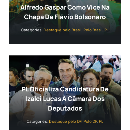
Alfredo Gaspar Como Vice Na
Chapa De Flávio Bolsonaro
Categories:
Destaque pelo Brasil
,
Pelo Brasil
,
PL
PL Oficializa Candidatura De
Izalci Lucas À Câmara Dos
Deputados
Categories:
Destaque pelo DF
,
Pelo DF
,
PL