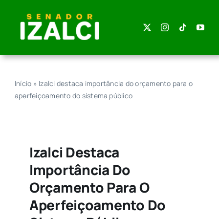
Skip
to
content
Início
»
Izalci destaca importância do orçamento para o
aperfeiçoamento do sistema público
Izalci Destaca
Importância Do
Orçamento Para O
Aperfeiçoamento Do