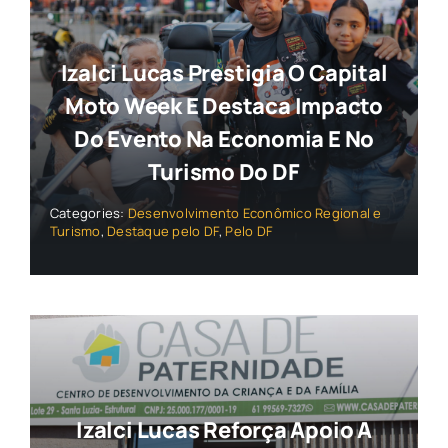
Izalci Lucas Prestigia O Capital
Moto Week E Destaca Impacto
Do Evento Na Economia E No
Turismo Do DF
Categories:
Desenvolvimento Econômico Regional e
Turismo
,
Destaque pelo DF
,
Pelo DF
Izalci Lucas Reforça Apoio A