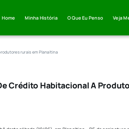
Home
Minha História
O Que Eu Penso
Veja M
produtores rurais em Planaltina
e Crédito Habitacional A Produto