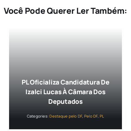
Você Pode Querer Ler Também:
PL Oficializa Candidatura De
Izalci Lucas À Câmara Dos
Deputados
Categories:
Destaque pelo DF
,
Pelo DF
,
PL