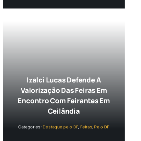
Izalci Lucas Defende A
Valorização Das Feiras Em
Encontro Com Feirantes Em
Ceilândia
Categories:
Destaque pelo DF
,
Feiras
,
Pelo DF