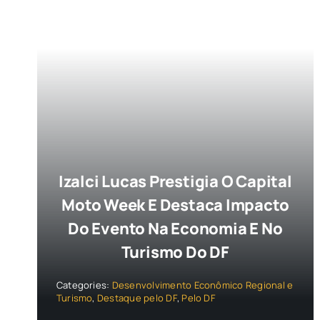
Izalci Lucas Prestigia O Capital
Moto Week E Destaca Impacto
Do Evento Na Economia E No
Turismo Do DF
Categories:
Desenvolvimento Econômico Regional e
Turismo
,
Destaque pelo DF
,
Pelo DF