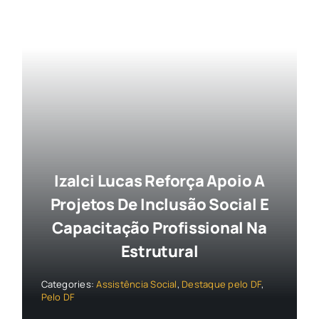
Izalci Lucas Reforça Apoio A
Projetos De Inclusão Social E
Capacitação Profissional Na
Estrutural
Categories:
Assistência Social
,
Destaque pelo DF
,
Pelo DF