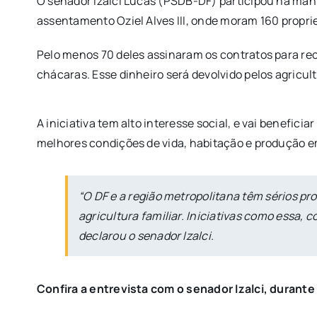
O senador Izalci Lucas (PSDB-DF) participou na manh
assentamento Oziel Alves III, onde moram 160 proprie
Pelo menos 70 deles assinaram os contratos para re
chácaras. Esse dinheiro será devolvido pelos agricult
A iniciativa tem alto interesse social, e vai benefi
melhores condições de vida, habitação e produção e
“O DF e a região metropolitana têm sérios p
agricultura familiar. Iniciativas como essa
declarou o senador Izalci.
Confira a entrevista com o senador Izalci, durante