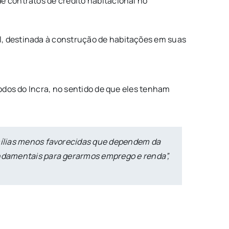
e contratos de crédito habitacional no
l, destinada à construção de habitações em suas
todos do Incra, no sentido de que eles tenham
amílias menos favorecidas que dependem da
undamentais para gerarmos emprego e renda”,