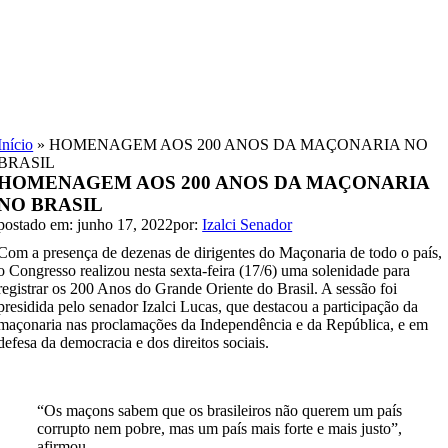
Skip
to
content
Início
»
HOMENAGEM AOS 200 ANOS DA MAÇONARIA NO
BRASIL
HOMENAGEM AOS 200 ANOS DA MAÇONARIA
NO BRASIL
postado em: junho 17, 2022
por:
Izalci Senador
Com a presença de dezenas de dirigentes do Maçonaria de todo o país,
o Congresso realizou nesta sexta-feira (17/6) uma solenidade para
registrar os 200 Anos do Grande Oriente do Brasil. A sessão foi
presidida pelo senador Izalci Lucas, que destacou a participação da
maçonaria nas proclamações da Independência e da República, e em
defesa da democracia e dos direitos sociais.
“Os maçons sabem que os brasileiros não querem um país
corrupto nem pobre, mas um país mais forte e mais justo”,
afirmou.