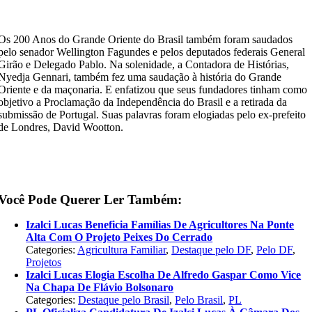
Os 200 Anos do Grande Oriente do Brasil também foram saudados
pelo senador Wellington Fagundes e pelos deputados federais General
Girão e Delegado Pablo. Na solenidade, a Contadora de Histórias,
Nyedja Gennari, também fez uma saudação à história do Grande
Oriente e da maçonaria. E enfatizou que seus fundadores tinham como
objetivo a Proclamação da Independência do Brasil e a retirada da
submissão de Portugal. Suas palavras foram elogiadas pelo ex-prefeito
de Londres, David Wootton.
Você Pode Querer Ler Também:
Izalci Lucas Beneficia Famílias De Agricultores Na Ponte
Alta Com O Projeto Peixes Do Cerrado
Categories:
Agricultura Familiar
,
Destaque pelo DF
,
Pelo DF
,
Projetos
Izalci Lucas Elogia Escolha De Alfredo Gaspar Como Vice
Na Chapa De Flávio Bolsonaro
Categories:
Destaque pelo Brasil
,
Pelo Brasil
,
PL