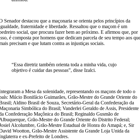
O Senador destacou que a maçonaria se orienta pelos princípios da
igualdade, fraternidade e liberdade. Ressaltou que o maçom é um
pedreiro social, que procura fazer bem ao próximo. E afirmou que, por
isso, é composta por homens que dedicam parcela de seu tempo aos qu
mais precisam e que lutam contra as injustiças sociais.
“Essa diretriz também orienta toda a minha vida, cujo
objetivo é cuidar das pessoas”, disse Izalci.
Integraram a Mesa da solenidade, representando os maçons de todo o
país: Múcio Bonifácio Guimarães, Grão-Mestre do Grande Oriente do
Brasil; Aldino Brasil de Souza, Secretário-Geral da Confederação da
Maçonaria Simbólica do Brasil; Vanderlei Geraldo de Assis, Presidente
da Confederação Maçônica do Brasil; Reginaldo Gusmão de
Albuquerque, Grão-Mestre do Grande Oriente do Distrito Federal;
Josiel Alcolumbre, Grão-Mestre Estadual de Honra do Amapá; e, Sir
David Wootton, Grão-Mestre Assistente da Grande Loja Unida da
Inglaterra e ex-Prefeito de Londres.