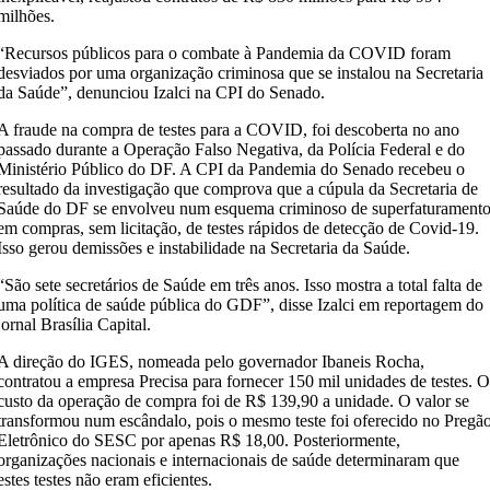
milhões.
“Recursos públicos para o combate à Pandemia da COVID foram
desviados por uma organização criminosa que se instalou na Secretaria
da Saúde”, denunciou Izalci na CPI do Senado.
A fraude na compra de testes para a COVID, foi descoberta no ano
passado durante a Operação Falso Negativa, da Polícia Federal e do
Ministério Público do DF. A CPI da Pandemia do Senado recebeu o
resultado da investigação que comprova que a cúpula da Secretaria de
Saúde do DF se envolveu num esquema criminoso de superfaturament
em compras, sem licitação, de testes rápidos de detecção de Covid-19.
Isso gerou demissões e instabilidade na Secretaria da Saúde.
“São sete secretários de Saúde em três anos. Isso mostra a total falta de
uma política de saúde pública do GDF”, disse Izalci em reportagem do
jornal Brasília Capital.
A direção do IGES, nomeada pelo governador Ibaneis Rocha,
contratou a empresa Precisa para fornecer 150 mil unidades de testes. 
custo da operação de compra foi de R$ 139,90 a unidade. O valor se
transformou num escândalo, pois o mesmo teste foi oferecido no Pregã
Eletrônico do SESC por apenas R$ 18,00. Posteriormente,
organizações nacionais e internacionais de saúde determinaram que
estes testes não eram eficientes.