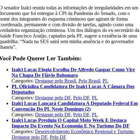
O senador Izalci reuniu todas as informações de irregularidades em um
documento que foi entregue à CPI da Pandemia do Senado, com o
nome dos integrantes do esquema criminoso que agiram de forma
coordenada, permanente e com divisão de tarefas, agindo como uma
verdadeira organização criminosa. Um dos diálogos do ex-secretário da
Saúde Francisco Araújo, captados pela PF, sugere a existência de uma
quadrilha: “Nada na SES sairá sem minha anuência e do governador
Ibaneis”.
Você Pode Querer Ler Também:
Izalci Lucas Elogia Escolha De Alfredo Gaspar Como Vice
Na Chapa De Flávio Bolsonaro
Categories:
Destaque pelo Brasil
,
Pelo Brasil
,
PL
PL Oficializa Candidatura De Izalci Lucas À Câmara Dos
Deputados
Categories:
Destaque pelo DF
,
Pelo DF
,
PL
Izalci Lucas Lançará Candidatura A Deputado Federal Em
Convenção Do PL Neste Domingo (2)
Categories:
Destaque pelo DF
,
Pelo DF
,
PL
Izalci Lucas Prestigia O Capital Moto Week E Destaca
Impacto Do Evento Na Economia E No Turismo Do DF
Categories:
Desenvolvimento Econômico Regional e Turismo
,
Destaque pelo DF
,
Pelo DF