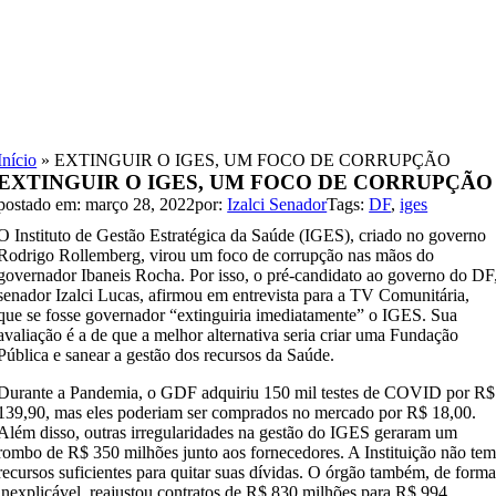
Skip
to
content
Início
»
EXTINGUIR O IGES, UM FOCO DE CORRUPÇÃO
EXTINGUIR O IGES, UM FOCO DE CORRUPÇÃO
postado em: março 28, 2022
por:
Izalci Senador
Tags:
DF
,
iges
O Instituto de Gestão Estratégica da Saúde (IGES), criado no governo
Rodrigo Rollemberg, virou um foco de corrupção nas mãos do
governador Ibaneis Rocha. Por isso, o pré-candidato ao governo do DF
senador Izalci Lucas, afirmou em entrevista para a TV Comunitária,
que se fosse governador “extinguiria imediatamente” o IGES. Sua
avaliação é a de que a melhor alternativa seria criar uma Fundação
Pública e sanear a gestão dos recursos da Saúde.
Durante a Pandemia, o GDF adquiriu 150 mil testes de COVID por R$
139,90, mas eles poderiam ser comprados no mercado por R$ 18,00.
Além disso, outras irregularidades na gestão do IGES geraram um
rombo de R$ 350 milhões junto aos fornecedores. A Instituição não te
recursos suficientes para quitar suas dívidas. O órgão também, de form
inexplicável, reajustou contratos de R$ 830 milhões para R$ 994