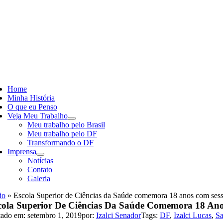
Skip
to
content
ggle
vigation
Home
Minha História
O que eu Penso
Veja Meu Trabalho
Meu trabalho pelo Brasil
Meu trabalho pelo DF
Transformando o DF
Imprensa
Notícias
Contato
Galeria
io
»
Escola Superior de Ciências da Saúde comemora 18 anos com sessão
cola Superior De Ciências Da Saúde Comemora 18 Ano
tado em: setembro 1, 2019
por:
Izalci Senador
Tags:
DF
,
Izalci Lucas
,
S