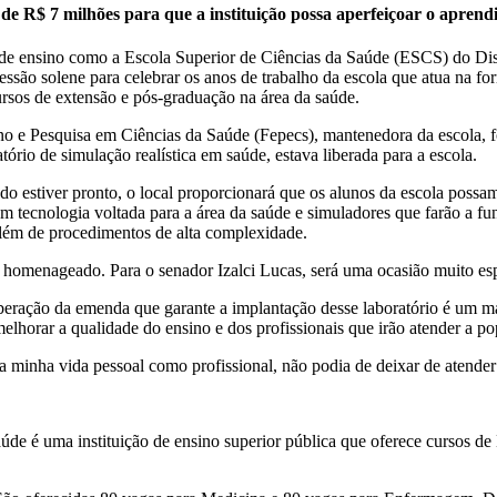
 de R$ 7 milhões para que a instituição possa aperfeiçoar o aprend
 de ensino como a Escola Superior de Ciências da Saúde (ESCS) do Dist
essão solene para celebrar os anos de trabalho da escola que atua na fo
rsos de extensão e pós-graduação na área da saúde.
nsino e Pesquisa em Ciências da Saúde (Fepecs), mantenedora da escola,
ório de simulação realística em saúde, estava liberada para a escola.
ndo estiver pronto, o local proporcionará que os alunos da escola poss
m tecnologia voltada para a área da saúde e simuladores que farão a fu
 além de procedimentos de alta complexidade.
á homenageado. Para o senador Izalci Lucas, será uma ocasião muito esp
eração da emenda que garante a implantação desse laboratório é um m
melhorar a qualidade do ensino e dos profissionais que irão atender a p
na minha vida pessoal como profissional, não podia de deixar de atende
Saúde é uma instituição de ensino superior pública que oferece curso