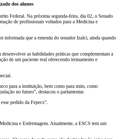
izado dos alunos
rito Federal. Na próxima segunda-feira, dia 02, o Senado
rmação de profissionais voltados para a Medicina e
 foi informada que a emenda do senador Izalci, ainda quando
am desenvolver as habilidades práticas que complementam a
nção de um paciente real oferecendo treinamento e
ecial.
arco para a instituição, bem como para mim, como
opulação no futuro”, destacou o parlamentar.
r esse pedido da Fepecs”.
s de Medicina e Enfermagem. Atualmente, a ESCS tem um