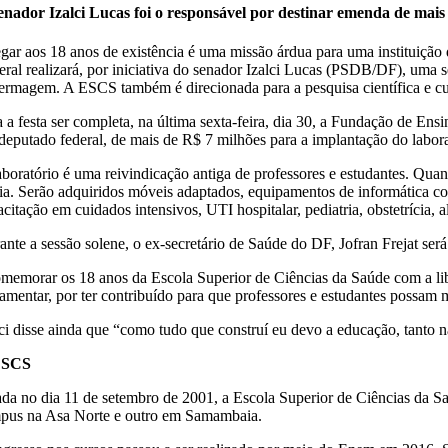
enador Izalci Lucas foi o responsável por destinar emenda de mais
gar aos 18 anos de existência é uma missão árdua para uma instituição
eral realizará, por iniciativa do senador Izalci Lucas (PSDB/DF), uma s
ermagem. A ESCS também é direcionada para a pesquisa científica e cu
a a festa ser completa, na última sexta-feira, dia 30, a Fundação de E
deputado federal, de mais de R$ 7 milhões para a implantação do laborat
aboratório é uma reivindicação antiga de professores e estudantes. Qua
ria. Serão adquiridos móveis adaptados, equipamentos de informática co
acitação em cuidados intensivos, UTI hospitalar, pediatria, obstetrícia,
ante a sessão solene, o ex-secretário de Saúde do DF, Jofran Frejat ser
memorar os 18 anos da Escola Superior de Ciências da Saúde com a lib
lamentar, por ter contribuído para que professores e estudantes possam 
lci disse ainda que “como tudo que construí eu devo a educação, tanto 
ESCS
ada no dia 11 de setembro de 2001, a Escola Superior de Ciências da 
pus na Asa Norte e outro em Samambaia.