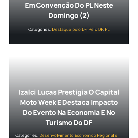
Em Convenção Do PL Neste
Domingo (2)
Categories:
Destaque pelo DF
,
Pelo DF
,
PL
Izalci Lucas Prestigia O Capital
Moto Week E Destaca Impacto
Do Evento Na Economia E No
Turismo Do DF
Categories:
Desenvolvimento Econômico Regional e