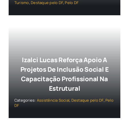
Turismo
,
Destaque pelo DF
,
Pelo DF
Izalci Lucas Reforça Apoio A
Projetos De Inclusão Social E
Capacitação Profissional Na
Estrutural
Categories:
Assistência Social
,
Destaque pelo DF
,
Pelo
DF