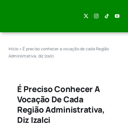
Skip
to
content
Início
»
É preciso conhecer a vocação de cada Região
Administrativa, diz Izalci
É Preciso Conhecer A
Vocação De Cada
Região Administrativa,
Diz Izalci