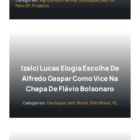
Categories:
Agricultura Familiar
,
Destaque pelo DF
,
Pelo DF
,
Projetos
Izalci Lucas Elogia Escolha De
Alfredo Gaspar Como Vice Na
Chapa De Flávio Bolsonaro
Categories:
Destaque pelo Brasil
,
Pelo Brasil
,
PL