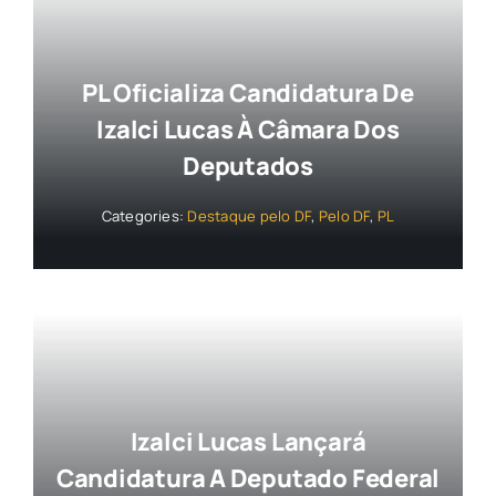
PL Oficializa Candidatura De
Izalci Lucas À Câmara Dos
Deputados
Categories:
Destaque pelo DF
,
Pelo DF
,
PL
Izalci Lucas Lançará
Candidatura A Deputado Federal