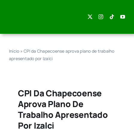
Skip
to
content
Início
»
CPI da Chapecoense aprova plano de trabalho
apresentado por Izalci
CPI Da Chapecoense
Aprova Plano De
Trabalho Apresentado
Por Izalci