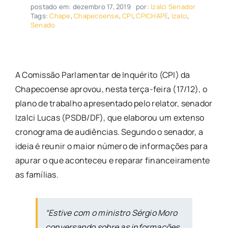
postado em: dezembro 17, 2019
por:
Izalci Senador
Tags:
Chape
,
Chapecoense
,
CPI
,
CPICHAPE
,
Izalci
,
Senado
A Comissão Parlamentar de Inquérito (CPI) da
Chapecoense aprovou, nesta terça-feira (17/12), o
plano de trabalho apresentado pelo relator, senador
Izalci Lucas (PSDB/DF), que elaborou um extenso
cronograma de audiências. Segundo o senador, a
ideia é reunir o maior número de informações para
apurar o que aconteceu e reparar financeiramente
as famílias.
“Estive com o ministro Sérgio Moro
conversando sobre as informações