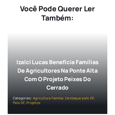
Você Pode Querer Ler
Também:
Izalci Lucas Beneficia Famílias
De Agricultores Na Ponte Alta
Com O Projeto Peixes Do
Cerrado
Categories:
Agricultura Familiar
,
Destaque pelo DF
,
Pelo DF
,
Projetos