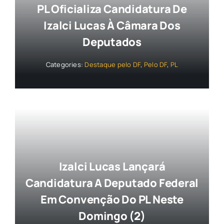
PL Oficializa Candidatura De
Izalci Lucas À Câmara Dos
Deputados
Categories:
Destaque pelo DF
,
Pelo DF
,
PL
Izalci Lucas Lançará
Candidatura A Deputado Federal
Em Convenção Do PL Neste
Domingo (2)