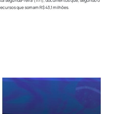
esta segunda-feira (11/1), documentos que, segundo o
recursos que somam R$ 43,1 milhões.