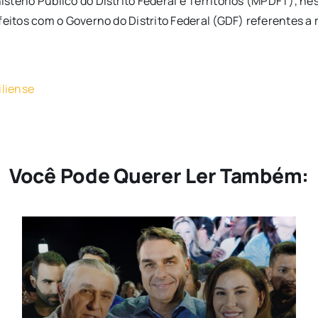
stério Público do Distrito Federal e Territórios (MPDFT), n
itos com o Governo do Distrito Federal (GDF) referentes a 
iliense
Você Pode Querer Ler Também: