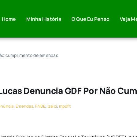
Home
Minha História
O Que Eu Penso
Veja M
r não cumprimento de emendas
lci Lucas Denuncia GDF Por Não C
enúncia
,
Emendas
,
FNDE
,
Izalci
,
mpdft