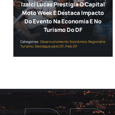
Izalci Lucas Prestigia O Capital
Moto Week E Destaca Impacto
Do Evento Na Economia E No
Turismo Do DF
Categories:
Desenvolvimento Econômico Regional e
Turismo
,
Destaque pelo DF
,
Pelo DF