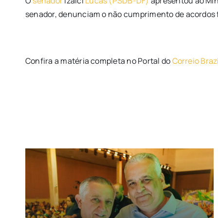
O
senador
Izalci
Lucas (PSDB-DF)
apresentou ao Mini
senador, denunciam o não cumprimento de acordos fe
Confira a matéria completa no Portal do
Correio Braz