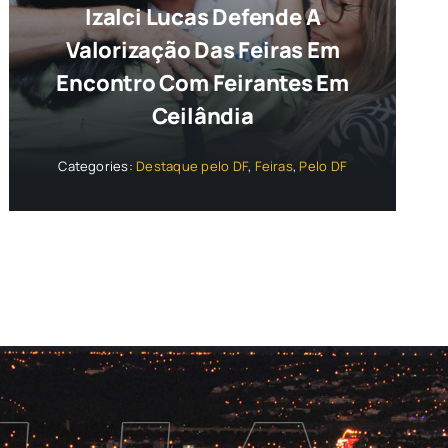
Izalci Lucas Defende A
Valorização Das Feiras Em
Encontro Com Feirantes Em
Ceilândia
Categories:
Destaque pelo DF
,
Feiras
,
Pelo DF