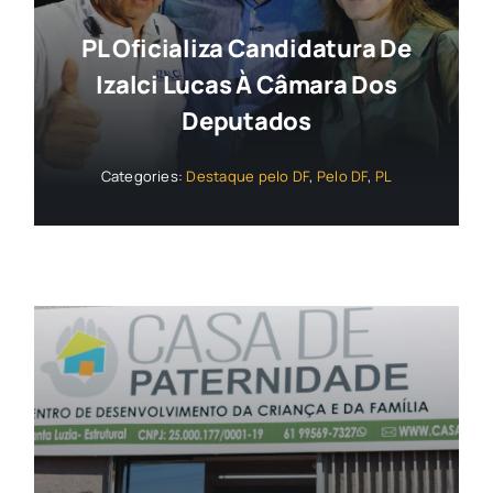
PL Oficializa Candidatura De
Izalci Lucas À Câmara Dos
Deputados
Categories:
Destaque pelo DF
,
Pelo DF
,
PL