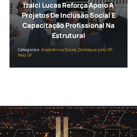
Izalci Lucas Reforça Apoio A
Projetos De Inclusão Social E
Capacitação Profissional Na
Estrutural
Categories:
Assistência Social
,
Destaque pelo DF
,
Pelo DF