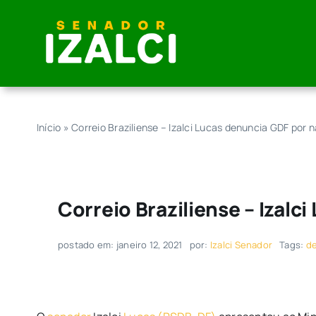
Skip
to
content
Início
»
Correio Braziliense – Izalci Lucas denuncia GDF po
Correio Braziliense – Iza
postado em: janeiro 12, 2021
por:
Izalci Senador
Tags:
d