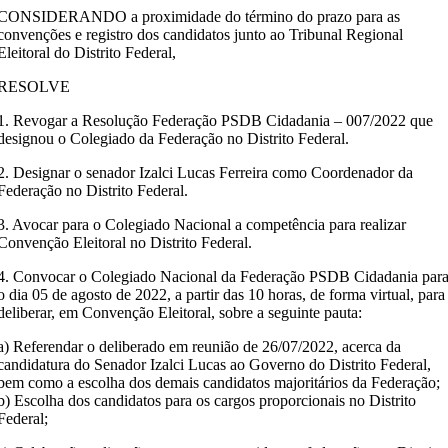
CONSIDERANDO a proximidade do término do prazo para as
convenções e registro dos candidatos junto ao Tribunal Regional
Eleitoral do Distrito Federal,
RESOLVE
1. Revogar a Resolução Federação PSDB Cidadania – 007/2022 que
designou o Colegiado da Federação no Distrito Federal.
2. Designar o senador Izalci Lucas Ferreira como Coordenador da
Federação no Distrito Federal.
3. Avocar para o Colegiado Nacional a competência para realizar
Convenção Eleitoral no Distrito Federal.
4. Convocar o Colegiado Nacional da Federação PSDB Cidadania par
o dia 05 de agosto de 2022, a partir das 10 horas, de forma virtual, para
deliberar, em Convenção Eleitoral, sobre a seguinte pauta:
a) Referendar o deliberado em reunião de 26/07/2022, acerca da
candidatura do Senador Izalci Lucas ao Governo do Distrito Federal,
bem como a escolha dos demais candidatos majoritários da Federação;
b) Escolha dos candidatos para os cargos proporcionais no Distrito
Federal;