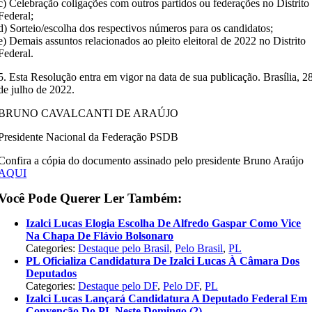
c) Celebração coligações com outros partidos ou federações no Distrito
Federal;
d) Sorteio/escolha dos respectivos números para os candidatos;
e) Demais assuntos relacionados ao pleito eleitoral de 2022 no Distrito
Federal.
5. Esta Resolução entra em vigor na data de sua publicação. Brasília, 2
de julho de 2022.
BRUNO CAVALCANTI DE ARAÚJO
Presidente Nacional da Federação PSDB
Confira a cópia do documento assinado pelo presidente Bruno Araújo
AQUI
Você Pode Querer Ler Também:
Izalci Lucas Elogia Escolha De Alfredo Gaspar Como Vice
Na Chapa De Flávio Bolsonaro
Categories:
Destaque pelo Brasil
,
Pelo Brasil
,
PL
PL Oficializa Candidatura De Izalci Lucas À Câmara Dos
Deputados
Categories:
Destaque pelo DF
,
Pelo DF
,
PL
Izalci Lucas Lançará Candidatura A Deputado Federal Em
Convenção Do PL Neste Domingo (2)