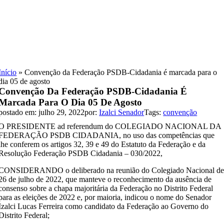
Skip
to
content
Início
»
Convenção da Federação PSDB-Cidadania é marcada para o
dia 05 de agosto
Convenção Da Federação PSDB-Cidadania É
Marcada Para O Dia 05 De Agosto
postado em: julho 29, 2022
por:
Izalci Senador
Tags:
convenção
O PRESIDENTE ad referendum do COLEGIADO NACIONAL DA
FEDERAÇÃO PSDB CIDADANIA, no uso das competências que
lhe conferem os artigos 32, 39 e 49 do Estatuto da Federação e da
Resolução Federação PSDB Cidadania – 030/2022,
CONSIDERANDO o deliberado na reunião do Colegiado Nacional d
26 de julho de 2022, que manteve o reconhecimento da ausência de
consenso sobre a chapa majoritária da Federação no Distrito Federal
para as eleições de 2022 e, por maioria, indicou o nome do Senador
Izalci Lucas Ferreira como candidato da Federação ao Governo do
Distrito Federal;