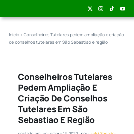
Skip
to
content
Início
»
Conselheiros Tutelares pedem ampliação e criação
de conselhos tutelares em São Sebastiao e região
Conselheiros Tutelares
Pedem Ampliação E
Criação De Conselhos
Tutelares Em São
Sebastiao E Região
postado em: novembro 13, 2020
por:
Izalci Senador