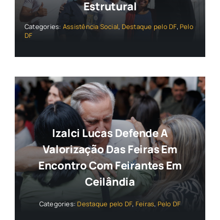
Estrutural
Categories:
Assistência Social
,
Destaque pelo DF
,
Pelo
DF
Izalci Lucas Defende A
Valorização Das Feiras Em
Encontro Com Feirantes Em
Ceilândia
Categories:
Destaque pelo DF
,
Feiras
,
Pelo DF