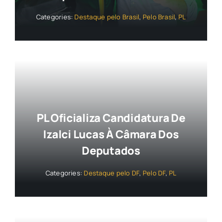
Categories:
Destaque pelo Brasil
,
Pelo Brasil
,
PL
PL Oficializa Candidatura De
Izalci Lucas À Câmara Dos
Deputados
Categories:
Destaque pelo DF
,
Pelo DF
,
PL