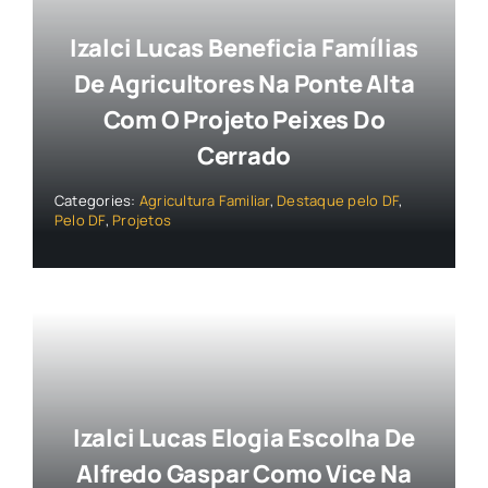
Izalci Lucas Beneficia Famílias
De Agricultores Na Ponte Alta
Com O Projeto Peixes Do
Cerrado
Categories:
Agricultura Familiar
,
Destaque pelo DF
,
Pelo DF
,
Projetos
Izalci Lucas Elogia Escolha De
Alfredo Gaspar Como Vice Na