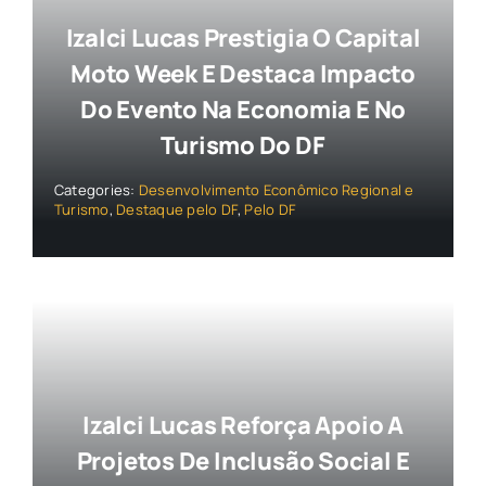
Izalci Lucas Prestigia O Capital
Moto Week E Destaca Impacto
Do Evento Na Economia E No
Turismo Do DF
Categories:
Desenvolvimento Econômico Regional e
Turismo
,
Destaque pelo DF
,
Pelo DF
Izalci Lucas Reforça Apoio A
Projetos De Inclusão Social E