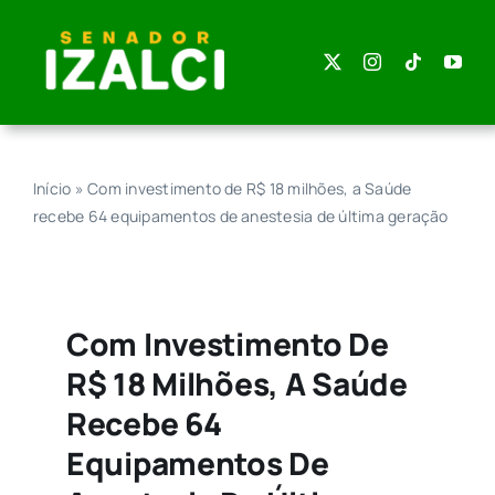
Skip
to
content
Início
»
Com investimento de R$ 18 milhões, a Saúde
recebe 64 equipamentos de anestesia de última geração
Com Investimento De
R$ 18 Milhões, A Saúde
Recebe 64
Equipamentos De