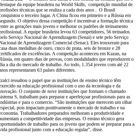
destaque da equipe brasileira na World Skills, competição mundial de
profissões técnicas que se realiza a cada dois anos . O Brasil
conquistou o terceiro lugar. A China ficou em primeiro e a Rússia em
segundo. O objetivo dessa competição é incentivar a formação técnica
entre as gerações mais jovens e melhorar os padrões de treinamento
profissional. A equipe brasileira levou 63 competidores, 56 treinados
pelo Serviço Nacional de Aprendizagem (Senai) e sete pelo Serviço
Nacional de Aprendizagem Comercial (Senac). Eles trouxeram para
casa duas medalhas de ouro, cinco de prata, seis de bronze e 28
certificados de excelências. A competição aconteceu em Kazan, na
Rússia, em quatro dias de provas, com modalidades que reproduzem o
dia a dia do mercado de trabalho. Ao todo, 1.354 jovens com até 22
anos representaram 63 países diferentes.
Izalci ressaltou o papel que as instituições de ensino técnico têm
exercido na educação profissional com o uso da tecnologia e da
inovação. O conjunto de nove instituições que formam o chamado
sistema S, trabalham para preparar e aperfeiçoar profissionais para as
indústrias e para o comercio. “São instituições que merecem um olhar
especial, pois impactam positivamente o mercado de trabalho e na
economia. Trabalhadores preparados melhoram a produtividade e
aumentam a competitividade das empresas. O ensino técnico gera
oportunidades de trabalho para os jovens que podem se preparar para a
vida profissional junto com a educação regular”, disse.