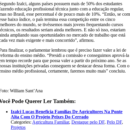
Segundo Izalci, alguns países possuem mais de 50% dos estudantes
fazendo educação profissional técnica junto com a educação regular,
mas no Brasil, esse percentual é de pouco mais de 10%. “Então, se co
esse baixo índice, o país termina essa competição entre os cinco
melhores do mundo, se tivéssemos mais jovens frequentando cursos
técnicos, os resultados seriam ainda melhores. E não só isso, estariam
ainda ampliando suas oportunidades no mercado de trabalho que está
cada vez mais exigente e mais concorrido”, afirmou.
Para finalizar, o parlamentar lembrou que é preciso fazer valer a lei de
reforma do ensino médio. “Presidi a comissão e conseguimos aprová-la
em tempo recorde para que possa valer a partir do próximo ano. Se as
nossas instituições privadas conseguem se destacar dessa forma. Com o
ensino médio profissional, certamente, faremos muito mais” concluiu.
Foto: William Sant’Ana
Você Pode Querer Ler Também:
Izalci Lucas Beneficia Famílias De Agricultores Na Ponte
Alta Com O Projeto Peixes Do Cerrado
Categories:
Agricultura Familiar
,
Destaque pelo DF
,
Pelo DF
,
Projetos