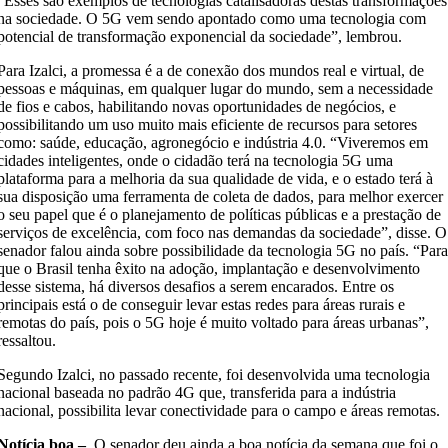
“Esses são exemplos de tecnologias catalisadoras destas transformações
na sociedade. O 5G vem sendo apontado como uma tecnologia com
potencial de transformação exponencial da sociedade”, lembrou.
Para Izalci, a promessa é a de conexão dos mundos real e virtual, de
pessoas e máquinas, em qualquer lugar do mundo, sem a necessidade
de fios e cabos, habilitando novas oportunidades de negócios, e
possibilitando um uso muito mais eficiente de recursos para setores
como: saúde, educação, agronegócio e indústria 4.0. “Viveremos em
cidades inteligentes, onde o cidadão terá na tecnologia 5G uma
plataforma para a melhoria da sua qualidade de vida, e o estado terá à
sua disposição uma ferramenta de coleta de dados, para melhor exercer
o seu papel que é o planejamento de políticas públicas e a prestação de
serviços de excelência, com foco nas demandas da sociedade”, disse. O
senador falou ainda sobre possibilidade da tecnologia 5G no país. “Par
que o Brasil tenha êxito na adoção, implantação e desenvolvimento
desse sistema, há diversos desafios a serem encarados. Entre os
principais está o de conseguir levar estas redes para áreas rurais e
remotas do país, pois o 5G hoje é muito voltado para áreas urbanas”,
ressaltou.
Segundo Izalci, no passado recente, foi desenvolvida uma tecnologia
nacional baseada no padrão 4G que, transferida para a indústria
nacional, possibilita levar conectividade para o campo e áreas remotas.
Notícia boa –
O senador deu ainda a boa notícia da semana que foi o