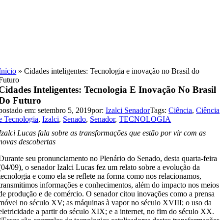
Skip
to
content
Início
»
Cidades inteligentes: Tecnologia e inovação no Brasil do
Futuro
Cidades Inteligentes: Tecnologia E Inovação No Brasil
Do Futuro
postado em: setembro 5, 2019
por:
Izalci Senador
Tags:
Ciência
,
Ciência
e Tecnologia
,
Izalci
,
Senado
,
Senador
,
TECNOLOGIA
Izalci Lucas fala sobre as transformações que estão por vir com as
novas descobertas
Durante seu pronunciamento no Plenário do Senado, desta quarta-feira
(04/09), o senador Izalci Lucas fez um relato sobre a evolução da
tecnologia e como ela se reflete na forma como nos relacionamos,
transmitimos informações e conhecimentos, além do impacto nos meios
de produção e de comércio. O senador citou inovações como a prensa
móvel no século XV; as máquinas à vapor no século XVIII; o uso da
eletricidade a partir do século XIX; e a internet, no fim do século XX.