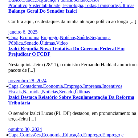
Produtivo,Sustentabilidade,Tecnologia,Todas,Transporte,Últimas
Balanço Geral Do Senador Izalci
Confira aqui, os destaques da minha atuação política ao longo [...]
janeiro 6, 2025
Capa,Economia,Emprego,Notícias,Saúde,Segurança
Pública,Senado,Últimas,Video
Izalci Repudia Nova Tentativa Do Governo Federal Em
Prejudicar O FCDF
Nesta quinta-feira (28/11), o ministro Fernando Haddad anunciou 
pacote de [...]
novembro 28, 2024
Capa,Contadores,Economia,Emprego,Imprensa,Incentivos
Fiscais,Na mídia,Notícias,Senado,Últimas
Izalci Destaca Relatório Sobre Regulamentação Da Reforma
Tributária
O senador Izalci Lucas (PL-DF) destacou, em pronunciamento na
terça-feira [...]
outubro 30, 2024
Capa,Comissões,Economia,Educação,Emprego,Emprego e