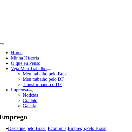
Skip
to
content
Toggle
Navigation
Home
Minha História
O que eu Penso
Veja Meu Trabalho
Meu trabalho pelo Brasil
Meu trabalho pelo DF
Transformando o DF
Imprensa
Notícias
Contato
Galeria
Emprego
Destaque pelo Brasil,Economia,Emprego,Pelo Brasil