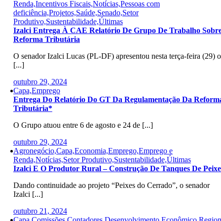
Renda,Incentivos Fiscais,Notícias,Pessoas com
deficiência,Projetos,Saúde,Senado,Setor
Produtivo,Sustentabilidade,Últimas
Izalci Entrega À CAE Relatório De Grupo De Trabalho Sobr
Reforma Tributária
O senador Izalci Lucas (PL-DF) apresentou nesta terça-feira (29) o
[...]
outubro 29, 2024
Capa,Emprego
Entrega Do Relatório Do GT Da Regulamentação Da Reform
Tributária*
O Grupo atuou entre 6 de agosto e 24 de [...]
outubro 29, 2024
Agronegócio,Capa,Economia,Emprego,Emprego e
Renda,Notícias,Setor Produtivo,Sustentabilidade,Últimas
Izalci E O Produtor Rural – Construção De Tanques De Peixe
Dando continuidade ao projeto “Peixes do Cerrado”, o senador
Izalci [...]
outubro 21, 2024
Capa,Comissões,Contadores,Desenvolvimento Econômico Region