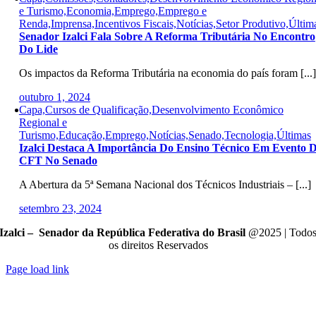
e Turismo,Economia,Emprego,Emprego e
Renda,Imprensa,Incentivos Fiscais,Notícias,Setor Produtivo,Últim
Senador Izalci Fala Sobre A Reforma Tributária No Encontro
Do Lide
Os impactos da Reforma Tributária na economia do país foram [...]
outubro 1, 2024
Capa,Cursos de Qualificação,Desenvolvimento Econômico
Regional e
Turismo,Educação,Emprego,Notícias,Senado,Tecnologia,Últimas
Izalci Destaca A Importância Do Ensino Técnico Em Evento 
CFT No Senado
A Abertura da 5ª Semana Nacional dos Técnicos Industriais – [...]
setembro 23, 2024
Izalci – Senador da República Federativa do Brasil
@2025 | Todo
os direitos Reservados
Page load link
Go
to
Top