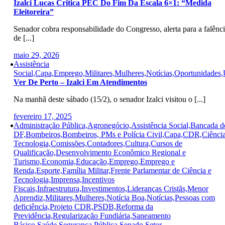
Izalci Lucas Critica PEC Do Fim Da Escala 6×1: “Medida
Eleitoreira”
Senador cobra responsabilidade do Congresso, alerta para a falênc
de [...]
maio 29, 2026
Assistência
Social,Capa,Emprego,Militares,Mulheres,Notícias,Oportunidades,
Ver De Perto – Izalci Em Atendimentos
Na manhã deste sábado (15/2), o senador Izalci visitou o [...]
fevereiro 17, 2025
Administração Pública,Agronegócio,Assistência Social,Bancada d
DF,Bombeiros,Bombeiros, PMs e Polícia Civil,Capa,CDR,Ciência
Tecnologia,Comissões,Contadores,Cultura,Cursos de
Qualificação,Desenvolvimento Econômico Regional e
Turismo,Economia,Educação,Emprego,Emprego e
Renda,Esporte,Família Militar,Frente Parlamentar de Ciência e
Tecnologia,Imprensa,Incentivos
Fiscais,Infraestrutura,Investimentos,Lideranças Cristãs,Menor
Aprendiz,Militares,Mulheres,Notícia Boa,Notícias,Pessoas com
deficiência,Projeto CDR,PSDB,Reforma da
Previdência,Regularização Fundiária,Saneamento
Básico,Saúde,Segurança Pública,Senado,Setor