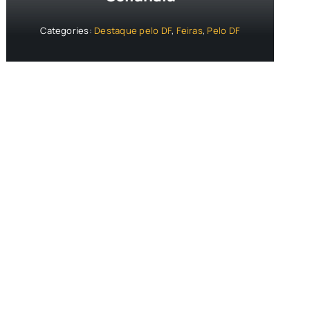
Categories:
Destaque pelo DF
,
Feiras
,
Pelo DF