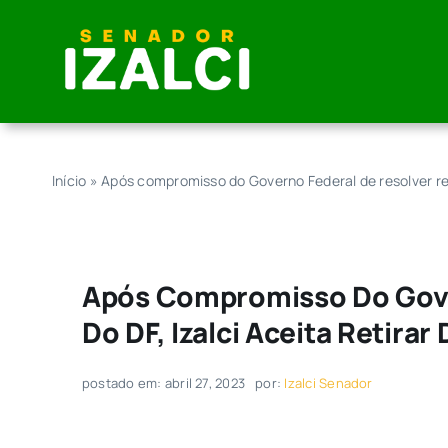
Skip
to
content
Início
»
Após compromisso do Governo Federal de resolver rea
Após Compromisso Do Gove
Do DF, Izalci Aceita Retira
postado em: abril 27, 2023
por:
Izalci Senador