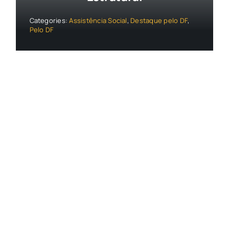
Categories:
Assistência Social
,
Destaque pelo DF
,
Pelo DF