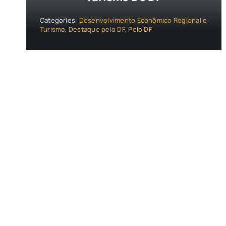
Categories:
Desenvolvimento Econômico Regional e
Turismo
,
Destaque pelo DF
,
Pelo DF