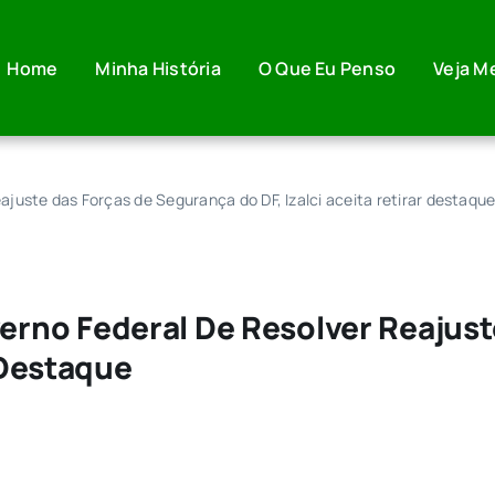
Home
Minha História
O Que Eu Penso
Veja M
juste das Forças de Segurança do DF, Izalci aceita retirar destaqu
rno Federal De Resolver Reajust
r Destaque