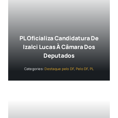
PL Oficializa Candidatura De
Izalci Lucas À Câmara Dos
Deputados
Categories:
Destaque pelo DF
,
Pelo DF
,
PL