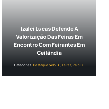
Izalci Lucas Defende A
Valorização Das Feiras Em
Encontro Com Feirantes Em
Ceilândia
Categories:
Destaque pelo DF
,
Feiras
,
Pelo DF