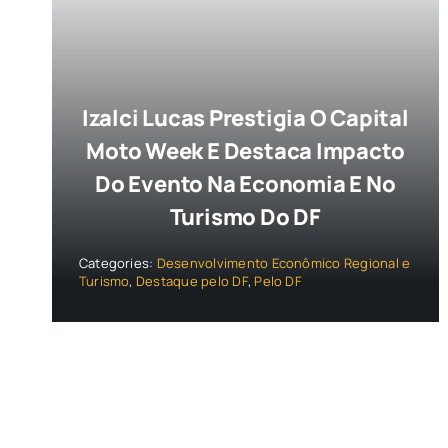
Izalci Lucas Prestigia O Capital
Moto Week E Destaca Impacto
Do Evento Na Economia E No
Turismo Do DF
Categories:
Desenvolvimento Econômico Regional e
Turismo
,
Destaque pelo DF
,
Pelo DF