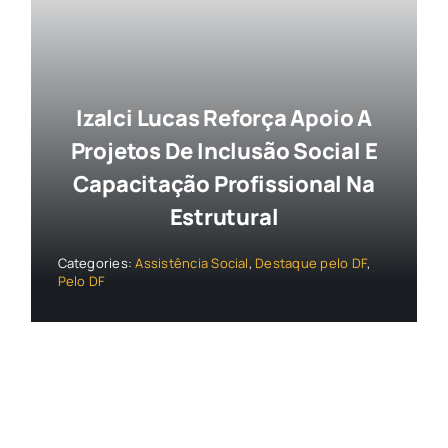
Izalci Lucas Reforça Apoio A
Projetos De Inclusão Social E
Capacitação Profissional Na
Estrutural
Categories:
Assistência Social
,
Destaque pelo DF
,
Pelo DF