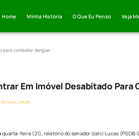
Home
Minha História
O Que Eu Penso
Veja M
do para combater dengue
ntrar Em Imóvel Desabitado Para
:
dengue
,
Saúde
uarta-feira (21), relatório do senador Izalci Lucas (PSDB-D