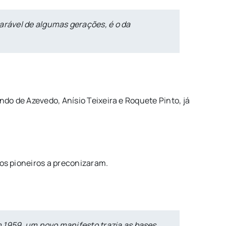
arável de algumas gerações, é o da
ndo de Azevedo, Anísio Teixeira e Roquete Pinto, já
 os pioneiros a preconizaram.
em 1959, um novo manifesto trazia as bases