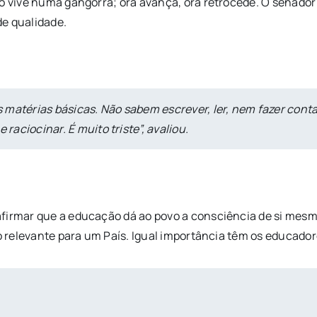
ão vive numa gangorra; ora avança, ora retrocede. O senador
de qualidade.
matérias básicas. Não sabem escrever, ler, nem fazer conta
 raciocinar. É muito triste”, avaliou.
firmar que a educação dá ao povo a consciência de si mesmo 
ão relevante para um País. Igual importância têm os educad