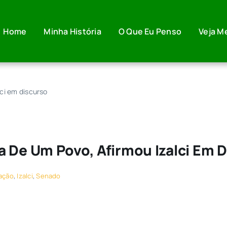
Home
Minha História
O Que Eu Penso
Veja M
ci em discurso
 De Um Povo, Afirmou Izalci Em 
ação
,
Izalci
,
Senado