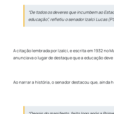
“De todos os deveres que incumbem ao Estado
educação”, refletiu o senador Izalci Lucas (
A citação lembrada por Izalci, e escrita em 1932 no 
anunciava o lugar de destaque que a educação deve
Ao narrar a história, o senador destacou que, ainda h
“Depois do manifesto, feito logo após a Prim